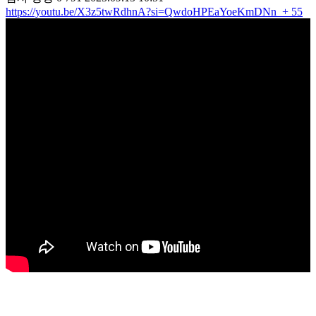
https://youtu.be/X3z5twRdhnA?si=QwdoHPEaYoeKmDNn
+ 55