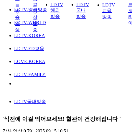
LDTV
LDTV
늘
콜
LDTV
LDTV-앵콜방송
해외
국내
교육
방
영
방송
방송
방송
송
상
LDTV-WORLD
영
방
상
송
LDTV-KOREA
LDTV-ED교육
LOVE-KOREA
LDTV-FAMILY
LDTV국내방송
'식전에 이걸 먹어보세요! 혈관이 건강해집니다 '
감사
영상
0
791
2025.09.15 10:51