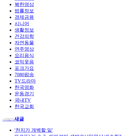
북한영상
법률정보
경제금융
시니어
생활정보
건강의학
자연동물
연주영상
요리음식
코믹웃음
포크가요
7080팝송
TV드라마
한국영화
운동경기
국내TV
한국교회
새글
+ 더보기
'천지가 개벽할 일'