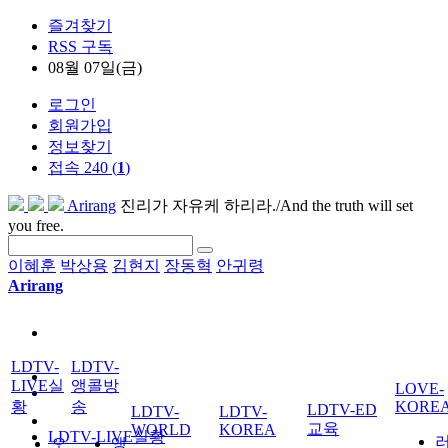
즐겨찾기
RSS 구독
08월 07일(금)
로그인
회원가입
정보찾기
접속 240 (
1
)
Arirang
진리가 자유케 하리라./And the truth will set
you free.
이혜훈
박상용
김현지
장동혁
안귀령
Arirang
LDTV-
LDTV-
LIVE실
앵콜방
LOVE-
황
송
KORE
LDTV-ED
LDTV-
LDTV-
교육
WORLD
KOREA
LDTV-LIVE실황
오
앵