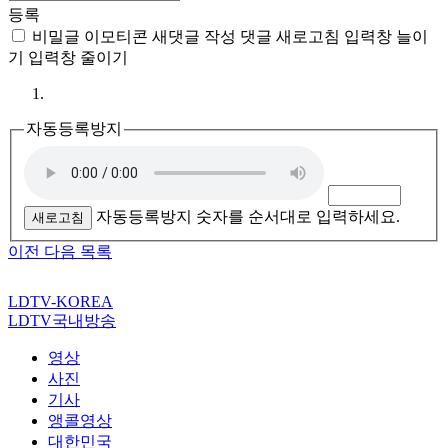
등록
비밀글
이모티콘
새댓글 작성
댓글 새로고침
입력창 늘이
기
입력창 줄이기
자동등록방지
자동등록방지 숫자를 순서대로 입력하세요.
새로고침
이전
다음
목록
LDTV-KOREA
LDTV국내방송
영상
사진
기사
앵콜영상
대한민국