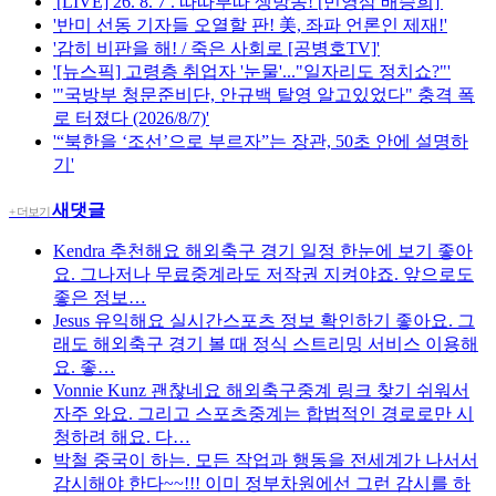
'[LIVE] 26. 8. 7 . 따따부따 생방송! [민영삼 배승희]'
'반미 선동 기자들 오열할 판! 美, 좌파 언론인 제재!'
'감히 비판을 해! / 죽은 사회로 [공병호TV]'
'[뉴스픽] 고령층 취업자 '눈물'..."일자리도 정치쇼?"'
'"국방부 청문준비단, 안규백 탈영 알고있었다" 충격 폭
로 터졌다 (2026/8/7)'
'“북한을 ‘조선’으로 부르자”는 장관, 50초 안에 설명하
기'
새댓글
+ 더보기
Kendra
추천해요 해외축구 경기 일정 한눈에 보기 좋아
요. 그나저나 무료중계라도 저작권 지켜야죠. 앞으로도
좋은 정보…
Jesus
유익해요 실시간스포츠 정보 확인하기 좋아요. 그
래도 해외축구 경기 볼 때 정식 스트리밍 서비스 이용해
요. 좋…
Vonnie Kunz
괜찮네요 해외축구중계 링크 찾기 쉬워서
자주 와요. 그리고 스포츠중계는 합법적인 경로로만 시
청하려 해요. 다…
박철
중국이 하는. 모든 작업과 행동을 전세계가 나서서
감시해야 한다~~!!! 이미 정부차원에선 그런 감시를 하