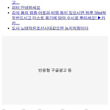
고…
피터
안녕하세요
김석
몸의 염증,아토피,비염 등이 있으시면 하루 50ml씩
두번드시고 미스트 용기에 담아 수시로 뿌리세오! ▶카
카…
도사
노태악은조선시대같으면 능지처참이다
반응형 구글광고 등