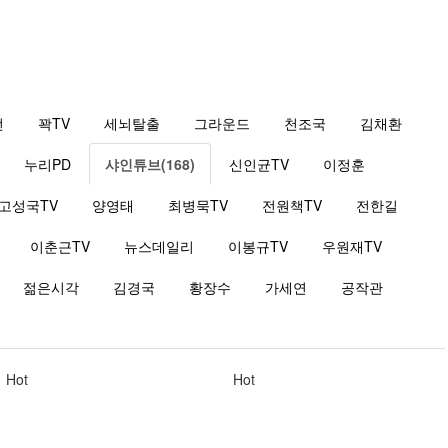
전
꽉TV
세뇌탈출
그라운드
천조국
김채환
누리PD
샤인튜브(168)
신인균TV
이정훈
고성국TV
양영태
최병묵TV
전원책TV
전한길
이춘근TV
뉴스데일리
이봉규TV
우원재TV
젊은시각
김경국
황장수
가세연
공작관
Hot
Hot