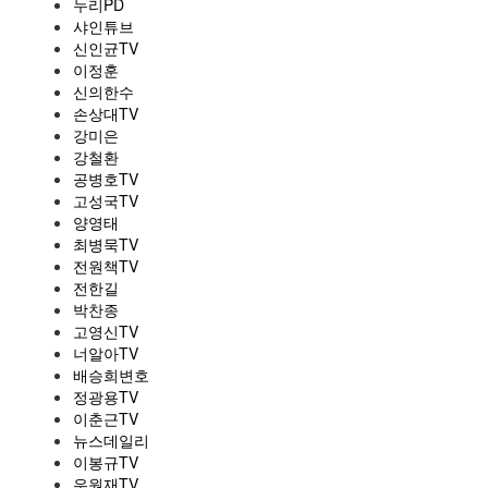
누리PD
샤인튜브
신인균TV
이정훈
신의한수
손상대TV
강미은
강철환
공병호TV
고성국TV
양영태
최병묵TV
전원책TV
전한길
박찬종
고영신TV
너알아TV
배승희변호
정광용TV
이춘근TV
뉴스데일리
이봉규TV
우원재TV