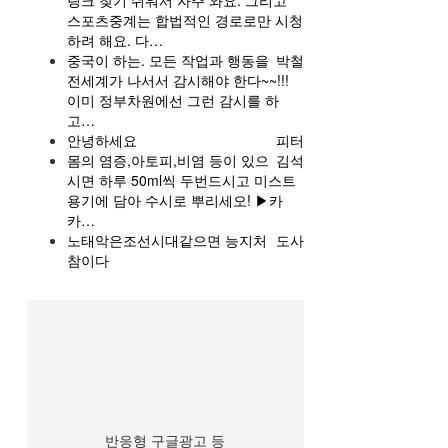
링크 찾기 쉬워서 자주 와요. 그리고
스포츠중계는 합법적인 경로로만 시청
하려 해요. 다…
중국이 하는. 모든 작업과 행동을
박철
전세계가 나서서 감시해야 한다~~!!!
이미 정부차원에선 그런 감시를 하
고…
안녕하세요
피터
몸의 염증,아토피,비염 등이 있으
김석
시면 하루 50ml씩 두번드시고 미스트
용기에 담아 수시로 뿌리세오! ▶카
카…
노태악은조선시대같으면 능지처
도사
참이다
반응형 구글광고 등