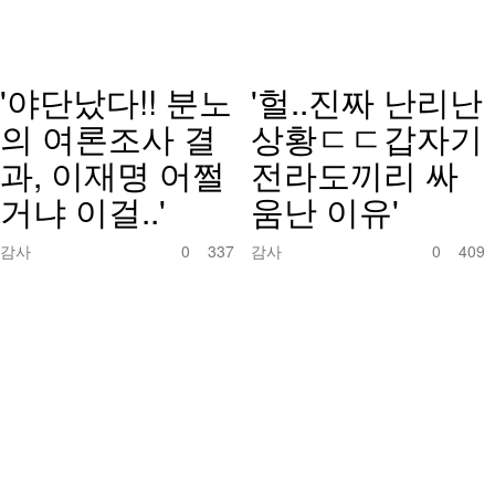
'야단났다!! 분노
'헐..진짜 난리난
의 여론조사 결
상황ㄷㄷ갑자기
과, 이재명 어쩔
전라도끼리 싸
거냐 이걸..'
움난 이유'
감사
0
337
감사
0
409