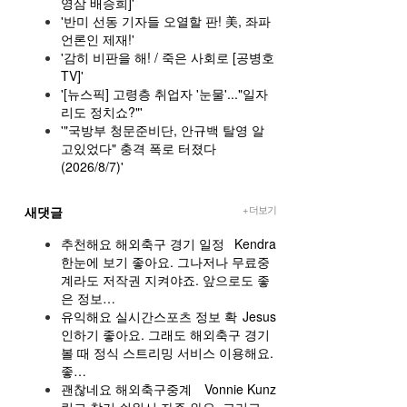
영삼 배승희]'
'반미 선동 기자들 오열할 판! 美, 좌파
언론인 제재!'
'감히 비판을 해! / 죽은 사회로 [공병호
TV]'
'[뉴스픽] 고령층 취업자 '눈물'..."일자
리도 정치쇼?"'
'"국방부 청문준비단, 안규백 탈영 알
고있었다" 충격 폭로 터졌다
(2026/8/7)'
+ 더보기
새댓글
추천해요 해외축구 경기 일정
Kendra
한눈에 보기 좋아요. 그나저나 무료중
계라도 저작권 지켜야죠. 앞으로도 좋
은 정보…
유익해요 실시간스포츠 정보 확
Jesus
인하기 좋아요. 그래도 해외축구 경기
볼 때 정식 스트리밍 서비스 이용해요.
좋…
괜찮네요 해외축구중계
Vonnie Kunz