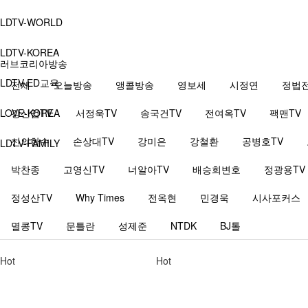
LDTV-WORLD
LDTV-KOREA
러브코리아방송
LDTV-ED교육
전체
오늘방송
앵콜방송
영보세
시정연
정법
LOVE-KOREA
강신업TV
서정욱TV
송국건TV
전여옥TV
팩맨TV
신의한수
손상대TV
강미은
강철환
공병호TV
LDTV-FAMILY
박찬종
고영신TV
너알아TV
배승희변호
정광용TV
정성산TV
Why Times
전옥현
민경욱
시사포커스
멸콩TV
문틀란
성제준
NTDK
BJ톨
Hot
Hot