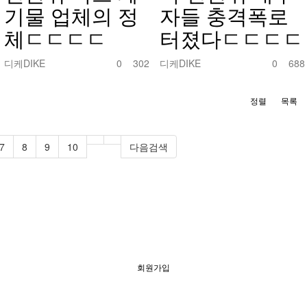
기물 업체의 정
자들 충격폭로
체ㄷㄷㄷㄷ
터졌다ㄷㄷㄷㄷ
디케DIKE
0
302
디케DIKE
0
688
정렬
목록
7
8
9
10
다음검색
회원가입