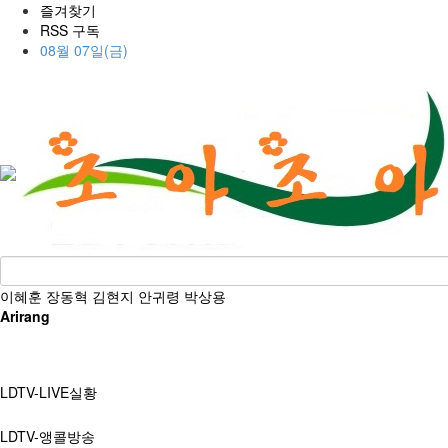
즐겨찾기
RSS 구독
08월 07일(금)
이혜훈
장동혁
김현지
안귀령
박상용
Arirang
LDTV-LIVE실황
LDTV-앵콜방송