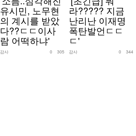
'소름..심각해진
'[초긴급] 뭐
유시민, 노무현
라????? 지금
의 계시를 받았
난리난 이재명
다??ㄷㄷ이사
폭탄발언ㄷㄷ
람 어떡하냐'
ㄷ'
감사
0
305
감사
0
344