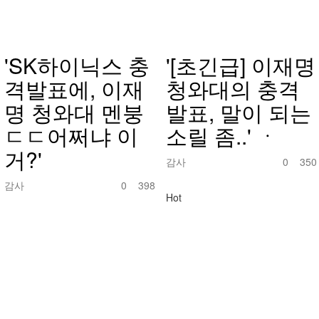
'SK하이닉스 충
'[초긴급] 이재명
격발표에, 이재
청와대의 충격
명 청와대 멘붕
발표, 말이 되는
ㄷㄷ어쩌냐 이
소릴 좀..' ㆍ
거?'
감사
0
350
감사
0
398
Hot