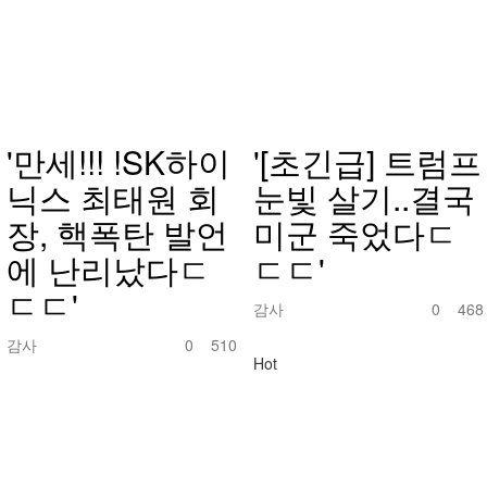
'만세!!! !SK하이
'[초긴급] 트럼프
닉스 최태원 회
눈빛 살기..결국
장, 핵폭탄 발언
미군 죽었다ㄷ
에 난리났다ㄷ
ㄷㄷ'
ㄷㄷ'
감사
0
468
감사
0
510
Hot