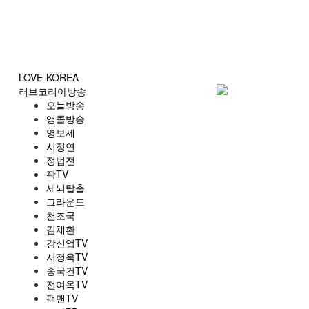
LOVE-KOREA
러브코리아방송
오늘방송
앵콜방송
영보세
시정연
정법전
꽉TV
세뇌탈출
그라운드
천조국
김채환
강신업TV
서정욱TV
송국건TV
전여옥TV
팩맨TV