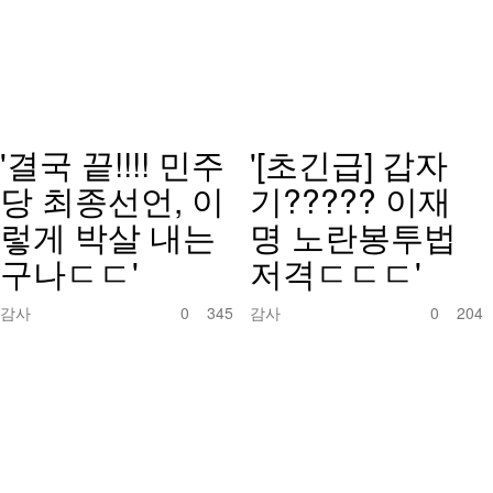
'결국 끝!!!! 민주
'[초긴급] 갑자
당 최종선언, 이
기????? 이재
렇게 박살 내는
명 노란봉투법
구나ㄷㄷ'
저격ㄷㄷㄷ'
감사
0
345
감사
0
204