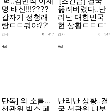
'헉..김민석 이재
'[초긴급] 결국
명 배신!!!????
뚫려버렸다..난
갑자기 정청래
리난 대한민국
랑ㄷㄷ뭐야??'
현 상황ㄷㄷㄷ'
감사
0
417
감사
0
547
Hot
Hot
단독] 와 소름...
난리난 상황..결
선관위 박스 폐
국 선관위 내부