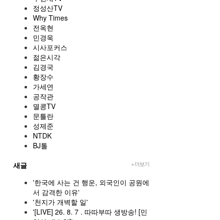
정성산TV
Why Times
전옥현
민경욱
시사포커스
젊은시각
김경국
황장수
가세연
공작관
멸콩TV
문틀란
성제준
NTDK
BJ톨
+ 더보기
새글
'한국에 사는 건 행운, 외국인이 공원에
서 감격한 이유'
'천지가 개벽할 일'
'[LIVE] 26. 8. 7 . 따따부따 생방송! [민