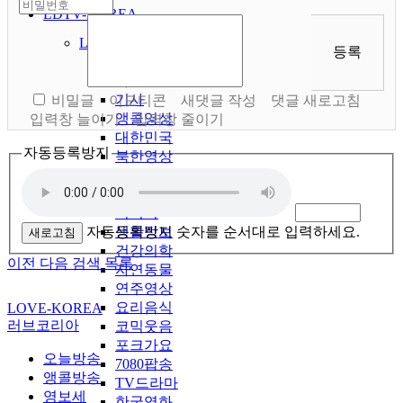
LDTV-KOREA
LDTV국내방송
등록
영상
사진
기사
비밀글
이모티콘
새댓글 작성
댓글 새로고침
앵콜영상
입력창 늘이기
입력창 줄이기
대한민국
자동등록방지
북한영상
법률정보
경제금융
시니어
자동등록방지 숫자를 순서대로 입력하세요.
생활정보
새로고침
건강의학
이전
다음
검색
목록
자연동물
연주영상
요리음식
LOVE-KOREA
러브코리아
코믹웃음
포크가요
오늘방송
7080팝송
앵콜방송
TV드라마
영보세
한국영화