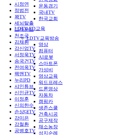
시정연
운동경기
정법전
국내TV
꽉TV
한국교회
세뇌탈출
LDTV-ED교육
그라운드
천조국
LDTV교육방송
김채환
영상
강신업TV
컴퓨터
서정욱TV
AI로봇
송국건TV
스마트폰
전여옥TV
가성비
팩맨TV
영상교육
누리PD
워드프레스
샤인튜브
드론영상
신인균TV
자동차
이정훈
캠핑카
신의한수
생존스쿨
손상대TV
건축시공
강미은
공구제작
강철환
채소농장
공병호TV
성지순례