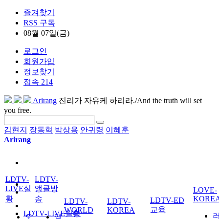
즐겨찾기
RSS 구독
08월 07일(금)
로그인
회원가입
정보찾기
접속 214
Arirang
진리가 자유케 하리라./And the truth will set
you free.
김현지
장동혁
박상용
안귀령
이혜훈
Arirang
LDTV-
LDTV-
LIVE실
앵콜방
LOVE-
황
송
KORE
LDTV-ED
LDTV-
LDTV-
교육
WORLD
KOREA
LDTV-LIVE실황
오
앵