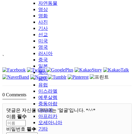
자연동물
영상
영화
사진
기사
선교
미국
영국
러시아
`
중국
일본
북미
남미
유럽
이스라엘
0
Comments
예루살렘
중동아랍
아시아
댓글은 자신을 나타내는 '얼굴'입니다. *^^*
아프리카
이름
필수
오세아니아
기타
비밀번호
필수