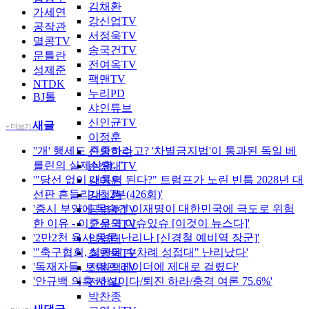
김채환
가세연
강신업TV
공작관
서정욱TV
멸콩TV
송국건TV
문틀란
전여옥TV
성제준
팩맨TV
NTDK
누리PD
BJ톨
샤인튜브
신인균TV
새글
+ 더보기
이정훈
''개' 행세도 존중하라고? '차별금지법'이 통과된 독일 베
신의한수
를린의 실제상황. "
손상대TV
'"당선 없이 대통령 된다?" 트럼프가 노린 빈틈 2028년 대
강미은
선판 흔들리나 | 2부(426회)'
강철환
'증시 부양에 목숨건 이재명이 대한민국에 극도로 위험
공병호TV
한 이유 - 이준우의 이슈있슈 [이것이 뉴스다]'
고성국TV
'2만2천 육사 동문 난리나 [신경철 예비역 장군]'
양영태
'"축구협회, 심판에 수차례 성접대" 난리났다'
최병묵TV
'독재자들, 트럼프 레이더에 제대로 걸렸다'
전원책TV
'안규백 의혹 사실이다/퇴진 하라/충격 여론 75.6%'
전한길
박찬종