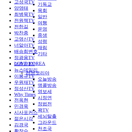
고성국TV
기독교
양영태
목회
최병묵TV
일반
전원책TV
여행
전한길
운영
박찬종
중생
고영신TV
성령
너알아TV
재림
배승희변호
기타
정광용TV
LOVE-KOREA
이춘근TV
뉴스데일리
러브코리아
이봉규TV
오늘방송
우원재TV
앵콜방송
정성산TV
영보세
Why Times
시정연
전옥현
정법전
민경욱
꽉TV
시사포커스
세뇌탈출
젊은시각
그라운드
김경국
천조국
황장수