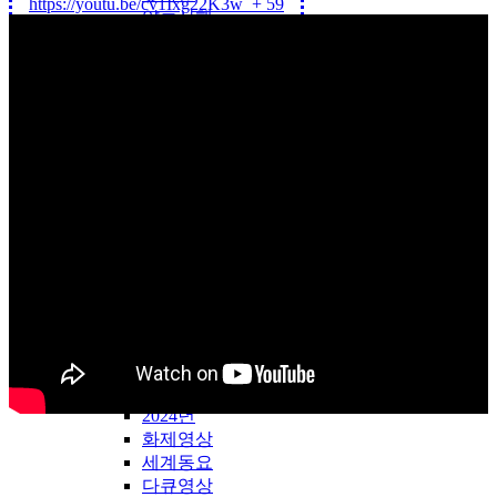
https://youtu.be/cv1Ixg22K3w
+ 59
약초산행
창조과학
성탄자료
송구영신
간증대담
천국지옥
예배찬양
은혜찬양
앵콜연주
중생신앙
성령신앙
재림신앙
기타
LDTV-WORLD
LDTV해외방송
2018년
2024년
화제영상
세계동요
다큐영상