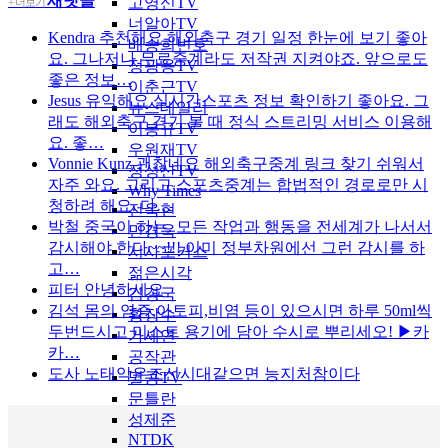
새댓글
고영신TV
+ 더보기
너알아TV
Kendra
추천해요 해외축구 경기 일정 한눈에 보기 좋아
배승희변호
요. 그나저나 무료중계라도 저작권 지켜야죠. 앞으로도
정광용TV
좋은 정보…
이춘근TV
Jesus
유익해요 실시간스포츠 정보 확인하기 좋아요. 그
뉴스데일리
래도 해외축구 경기 볼 때 정식 스트리밍 서비스 이용해
이봉규TV
요. 좋…
우원재TV
Vonnie Kunz
괜찮네요 해외축구중계 링크 찾기 쉬워서
정성산TV
자주 와요. 그리고 스포츠중계는 합법적인 경로로만 시
Why Times
청하려 해요. 다…
전옥현
박철
중국이 하는. 모든 작업과 행동을 전세계가 나서서
민경욱
감시해야 한다~~!!! 이미 정부차원에선 그런 감시를 하
시사포커스
고…
젊은시각
피터
안녕하세요
김경국
김석
몸의 염증,아토피,비염 등이 있으시면 하루 50ml씩
황장수
두번드시고 미스트 용기에 담아 수시로 뿌리세오! ▶카
가세연
카…
공작관
도사
노태악은조선시대같으면 능지처참이다
멸콩TV
문틀란
성제준
NTDK