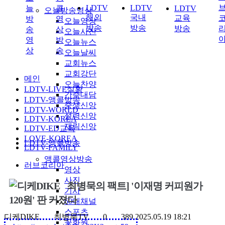
LDTV
LDTV
늘
콜
LDTV
오늘방송영상
해외
국내
교육
방
영
오늘영상
방송
방송
방송
송
상
오늘사진
영
방
오늘뉴스
상
송
오늘날씨
교회뉴스
교회강단
메인
오늘찬양
LDTV-LIVE실황
간증대담
LDTV-앵콜방송
중생신앙
LDTV-WORLD
성령신앙
LDTV-KOREA
재림신앙
LDTV-ED교육
LOVE-KOREA
LDTV-앵콜방송
LDTV-FAMILY
앵콜영상방송
러브코리아
영상
사진
최병묵의 팩트] '이재명 커피원가
기사
120원' 판 커졌다
60대채널
스포츠
디케DIKE
최병묵TV
0
389
2025.05.19 18:21
꽃화원