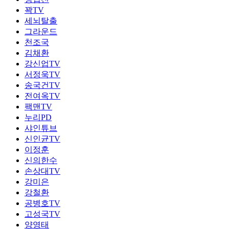
꽉TV
세뇌탈출
그라운드
천조국
김채환
강신업TV
서정욱TV
송국건TV
전여옥TV
팩맨TV
누리PD
샤인튜브
신인균TV
이정훈
신의한수
손상대TV
강미은
강철환
공병호TV
고성국TV
양영태