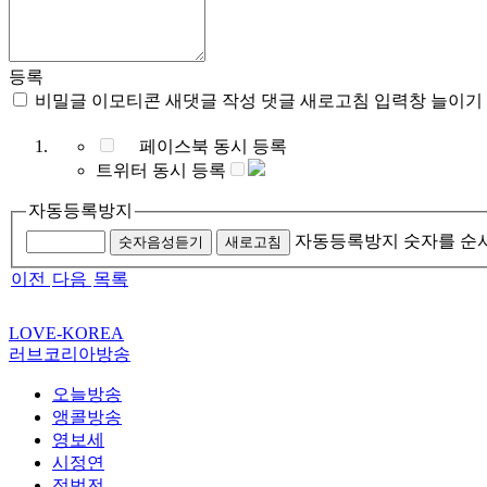
등록
비밀글
이모티콘
새댓글 작성
댓글 새로고침
입력창 늘이기
페이스북 동시 등록
트위터 동시 등록
자동등록방지
자동등록방지 숫자를 순
숫자음성듣기
새로고침
이전
다음
목록
LOVE-KOREA
러브코리아방송
오늘방송
앵콜방송
영보세
시정연
정법전