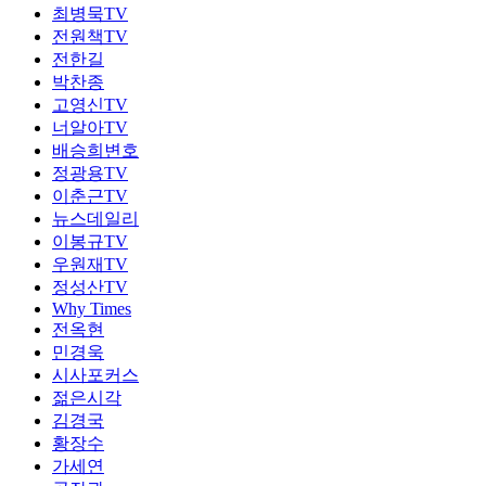
최병묵TV
전원책TV
전한길
박찬종
고영신TV
너알아TV
배승희변호
정광용TV
이춘근TV
뉴스데일리
이봉규TV
우원재TV
정성산TV
Why Times
전옥현
민경욱
시사포커스
젊은시각
김경국
황장수
가세연