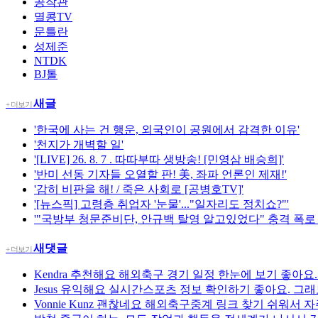
공작관
멸콩TV
문틀란
성제준
NTDK
BJ톨
새글
+ 더보기
'한국에 사는 건 행운, 외국인이 공원에서 감격한 이유'
'천지가 개벽할 일'
'[LIVE] 26. 8. 7 . 따따부따 생방송! [민영삼 배승희]'
'반미 선동 기자들 오열할 판! 美, 좌파 언론인 제재!'
'감히 비판을 해! / 죽은 사회로 [공병호TV]'
'[뉴스픽] 고령층 취업자 '눈물'..."일자리도 정치쇼?"'
'"국방부 청문준비단, 안규백 탈영 알고있었다" 충격 폭로 터졌다
새댓글
+ 더보기
Kendra
추천해요 해외축구 경기 일정 한눈에 보기 좋아요
Jesus
유익해요 실시간스포츠 정보 확인하기 좋아요. 그래도
Vonnie Kunz
괜찮네요 해외축구중계 링크 찾기 쉬워서 자