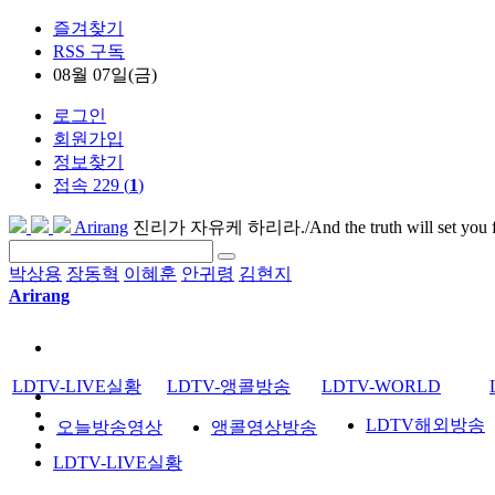
즐겨찾기
RSS 구독
08월 07일(금)
로그인
회원가입
정보찾기
접속 229 (
1
)
Arirang
진리가 자유케 하리라./And the truth will set you f
박상용
장동혁
이혜훈
안귀령
김현지
Arirang
LDTV-LIVE실황
LDTV-앵콜방송
LDTV-WORLD
LDTV해외방송
오늘방송영상
앵콜영상방송
LDTV-LIVE실황