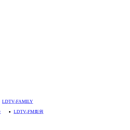
LDTV-FAMILY
송
LDTV-FM회원