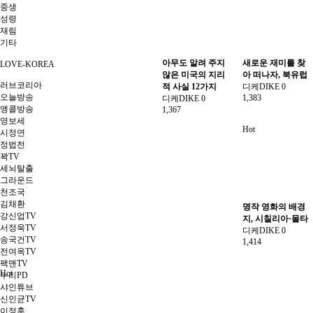
중생
성령
재림
기타
아무도 알려 주지
새로운 재미를 찾
LOVE-KOREA
않은 미국의 지리
아 떠나자, 북유럽
러브코리아
적 사실 12가지
디케DIKE
0
오늘방송
1,383
디케DIKE
0
앵콜방송
1,367
영보세
Hot
시정연
정법전
꽉TV
세뇌탈출
그라운드
천조국
김채환
명작 영화의 배경
강신업TV
지, 시칠리아·몰타
서정욱TV
디케DIKE
0
송국건TV
1,414
전여옥TV
팩맨TV
Hot
누리PD
샤인튜브
신인균TV
이정훈