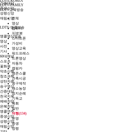
LOVE-KOREA
간증대담
LDTV-FAMILY
중생신앙
LDTV교육방송
성령신앙
재림신앙
전체
영상
LDTV-앵콜방송
컴퓨터
AI로봇
앵콜영상방송
스마트폰
영상
가성비
사진
영상교육
기사
워드프레스
60대채널
드론영상
스포츠
자동차
꽃화원
캠핑카
약초산행
생존스쿨
창조과학
건축시공
성탄자료
공구제작
송구영신
채소농장
간증대담
성지순례
천국지옥
기독교
예배찬양
목회
은혜찬양
일반
앵콜연주
여행(134)
중생신앙
운영
성령신앙
중생
재림신앙
성령
기타