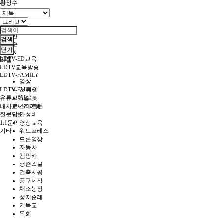
황장수
가세연
공작관
멸콩TV
문틀란
검색
성제준
닫기
NTDK
LDTV-ED교육
BJ톨
LDTV교육방송
LDTV-FAMILY
영상
컴퓨터
LDTV-FM회원
AI로봇
유튜브채널
스마트폰
내차로세계여행
가성비
질문답변
영상교육
1:1문의
워드프레스
기타
드론영상
자동차
캠핑카
생존스쿨
건축시공
공구제작
채소농장
성지순례
기독교
목회