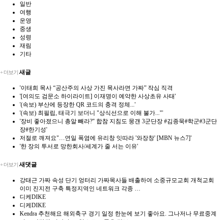
일반
여행
운영
중생
성령
재림
기타
새글
+ 더보기
'이태희 목사 “공산주의 사상 가진 목사라면 가짜” 작심 직격
'[여의도 검문소 하이라이트] 이재명이 예약한 사상초유 사태'
'(속보) 부산에 등장한 QR 코드의 충격 정체...'
'(속보) 최필립, 태극기 보더니 "상식선으로 이해 불가..."'
'장비 좋아졌으니 총알 빼라?" 합참 지침도 뭉갠 3군단장 #김종묵#학군#3군단
장#한기성'
저절로 깨져요"…연일 폭염에 유리창 잇따라 '와장창' [MBN 뉴스7]'
'한 장의 투서로 망한회사/세계가 줄 서는 이유'
새댓글
+ 더보기
강태근
가짜 속성 단기 엉터리 가짜목사들 배출하여 소중규모교회 개척교회
이미 진지전 구축 특정지역인 네트워크 각종 …
디케DIKE
디케DIKE
Kendra
추천해요 해외축구 경기 일정 한눈에 보기 좋아요. 그나저나 무료중계