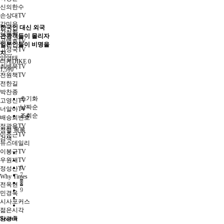
신의한수
손상대TV
강미은
한국인 대신 외국
강철환
관광객들이 몰리자
공병호TV
일본인들이 비명을
고성국TV
지…
양영태
디케DIKE
0
최병묵TV
1,510
전원책TV
전한길
박찬종
초기화
고영신TV
날짜순
너알아TV
조회순
배승희변호
정광용TV
정렬
목록
이춘근TV
검색
뉴스데일리
이봉규TV
우원재TV
6
정성산TV
7
Why Times
8
전옥현
9
민경욱
시사포커스
젊은시각
Search
김경국