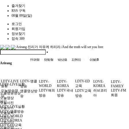
즐겨찾기
RSS 구독
08월 09일(일)
로그인
회원가입
정보찾기
접속 389
Arirang
진리가 자유케 하리라./And the truth will set you free.
안귀령
장동혁
박상용
김현지
이혜훈
Arirang
LDTV-LIVE
LDTV-앵콜
LDTV-ED
LDTV-
LDTV-
LOVE-
LDTV-
LDTV-LIVE실황
실황
WORLD
KOREA
교육
KOREA
방송
FAMILY
LDTV해외
LDTV국내
러브코리
LDTV-FM
오늘방송영
LDTV교육
앵콜영상방
오늘방송영상
회원
방송
방송
아
상
방송
송
오늘영상
메인
오늘사진
LDTV-LIVE실황
오늘뉴스
LDTV-앵콜방송
오늘날씨
LDTV-WORLD
교회뉴스
LDTV-KOREA
교회강단
LDTV-ED교육
오늘찬양