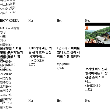
아시아
성령
아프리카
재림
오세아니아
기타
기타
LDTV-KOREA
Hot
Hot
Hot
Hot
LDTV국내방송
영상
사진
기사
앵콜영상
불공평한 사회를
1,202개의 계단! 하
1년이라도 아이들
대한민국
향한 '흙수저'들의
늘 위의 호화 궁전
옆에 있고 싶어 시
북한영상
외침 [윤쌤의 영
'시기리야(…
작한 여행_달려라
법률정보
…
건…
디케DIKE
0
경제금융
디케DIKE
0
1,670
디케DIKE
0
시니어
2,326
2,152
보기만 해도 진짜
생활정보
행복해지는 이 집!
건강의학
산골 소녀 머루
자연동물
네…
연주영상
디케DIKE
0
요리음식
1,592
코믹웃음
포크가요
7080팝송
Hot
Hot
Hot
Hot
TV드라마
한국영화