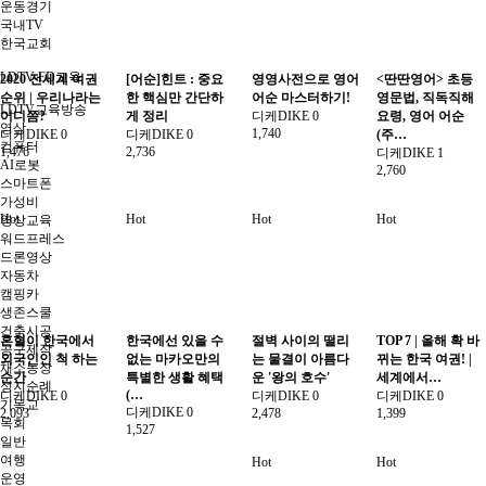
운동경기
국내TV
한국교회
LDTV-ED교육
2020 전세계 여권
[어순]힌트 : 중요
영영사전으로 영어
<딴딴영어> 초등
순위 | 우리나라는
한 핵심만 간단하
어순 마스터하기!
영문법, 직독직해
LDTV교육방송
어디쯤?
게 정리
디케DIKE
0
요령, 영어 어순
영상
1,740
디케DIKE
0
디케DIKE
0
(주…
컴퓨터
1,476
2,736
디케DIKE
1
AI로봇
2,760
스마트폰
가성비
Hot
Hot
Hot
Hot
영상교육
워드프레스
드론영상
자동차
캠핑카
생존스쿨
건축시공
혼혈이 한국에서
한국에선 있을 수
절벽 사이의 떨리
TOP 7 | 올해 확 바
공구제작
외국인인 척 하는
없는 마카오만의
는 물결이 아름다
뀌는 한국 여권! |
채소농장
순간
특별한 생활 혜택
운 '왕의 호수'
세계에서…
성지순례
(…
디케DIKE
0
디케DIKE
0
디케DIKE
0
기독교
디케DIKE
0
2,093
2,478
1,399
목회
1,527
일반
여행
Hot
Hot
운영