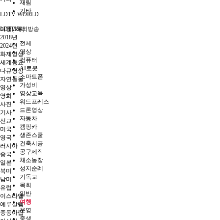
재림
기타
LDTV-WORLD
LDTV해외방송
여행(134)
2018년
전체
2024년
영상
화제영상
컴퓨터
세계동요
AI로봇
다큐영상
스마트폰
자연동물
가성비
영상
영상교육
영화
워드프레스
사진
드론영상
기사
자동차
선교
캠핑카
미국
생존스쿨
영국
건축시공
러시아
공구제작
중국
채소농장
일본
성지순례
북미
기독교
남미
목회
유럽
일반
이스라엘
여행
예루살렘
운영
중동아랍
중생