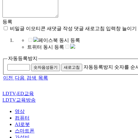
등록
비밀글
이모티콘
새댓글 작성
댓글 새로고침
입력창 늘이기
페이스북 동시 등록
트위터 동시 등록
자동등록방지
자동등록방지 숫자를 순
숫자음성듣기
새로고침
이전
다음
검색
목록
LDTV-ED교육
LDTV교육방송
영상
컴퓨터
AI로봇
스마트폰
가성비