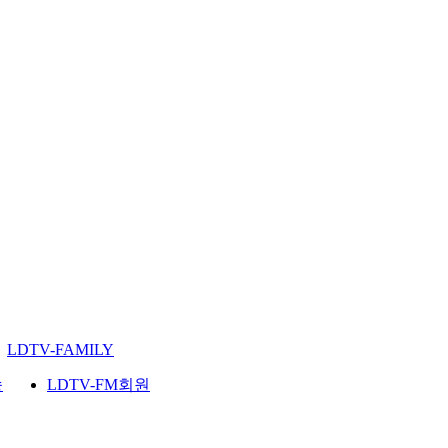
LDTV-FAMILY
송
LDTV-FM회원