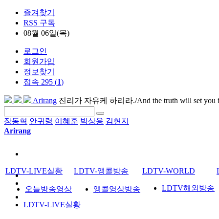
즐겨찾기
RSS 구독
08월 06일(목)
로그인
회원가입
정보찾기
접속 295 (
1
)
Arirang
진리가 자유케 하리라./And the truth will set you f
장동혁
안귀령
이혜훈
박상용
김현지
Arirang
LDTV-LIVE실황
LDTV-앵콜방송
LDTV-WORLD
LDTV해외방송
오늘방송영상
앵콜영상방송
LDTV-LIVE실황