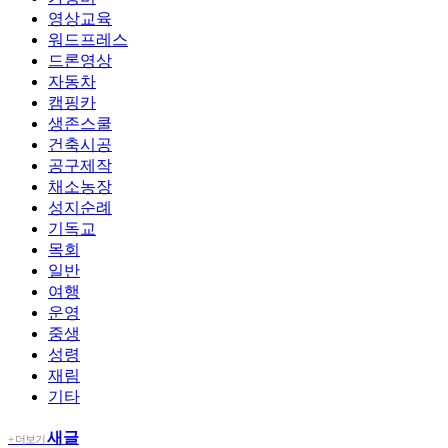
영상교육
워드프레스
드론영상
자동차
캠핑카
생존스쿨
건축시공
공구제작
채소농장
성지순례
기독교
목회
일반
여행
운영
중생
성령
재림
기타
새글
+ 더보기