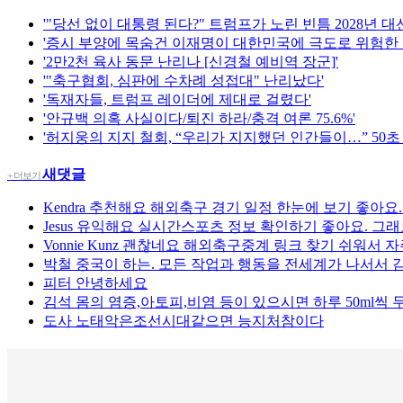
'"당선 없이 대통령 된다?" 트럼프가 노린 빈틈 2028년 대선판
'증시 부양에 목숨건 이재명이 대한민국에 극도로 위험한 이
'2만2천 육사 동문 난리나 [신경철 예비역 장군]'
'"축구협회, 심판에 수차례 성접대" 난리났다'
'독재자들, 트럼프 레이더에 제대로 걸렸다'
'안규백 의혹 사실이다/퇴진 하라/충격 여론 75.6%'
'허지웅의 지지 철회, “우리가 지지했던 인간들이…” 50초
새댓글
+ 더보기
Kendra
추천해요 해외축구 경기 일정 한눈에 보기 좋아요
Jesus
유익해요 실시간스포츠 정보 확인하기 좋아요. 그래도
Vonnie Kunz
괜찮네요 해외축구중계 링크 찾기 쉬워서 자
박철
중국이 하는. 모든 작업과 행동을 전세계가 나서서 감
피터
안녕하세요
김석
몸의 염증,아토피,비염 등이 있으시면 하루 50ml씩
도사
노태악은조선시대같으면 능지처참이다