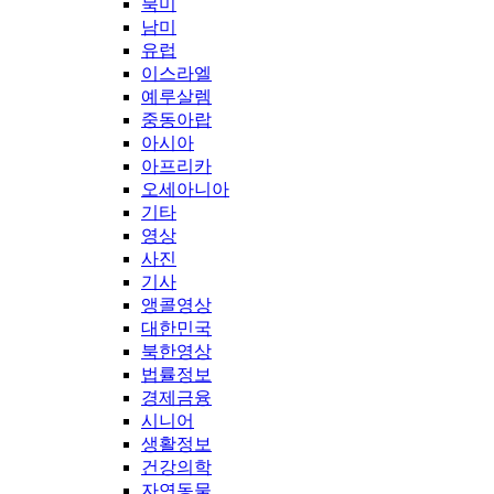
북미
남미
유럽
이스라엘
예루살렘
중동아랍
아시아
아프리카
오세아니아
기타
영상
사진
기사
앵콜영상
대한민국
북한영상
법률정보
경제금융
시니어
생활정보
건강의학
자연동물