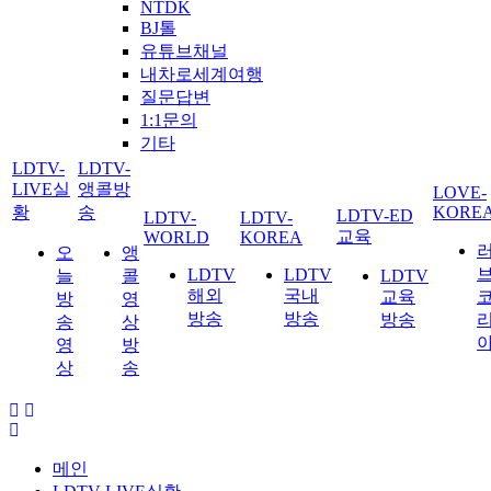
NTDK
BJ톨
유튜브채널
내차로세계여행
질문답변
1:1문의
기타
LDTV-
LDTV-
LIVE실
앵콜방
LOVE-
황
송
KORE
LDTV-ED
LDTV-
LDTV-
교육
WORLD
KOREA
오
앵
LDTV
LDTV
늘
콜
LDTV
해외
국내
교육
방
영
방송
방송
방송
송
상
영
방
상
송
메인