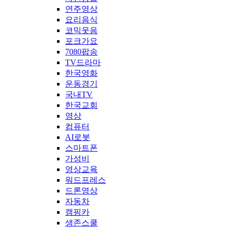
연주영상
요리음식
코믹웃음
포크가요
7080팝송
TV드라마
한국영화
운동경기
국내TV
한국교회
영상
컴퓨터
AI로봇
스마트폰
가성비
영상교육
워드프레스
드론영상
자동차
캠핑카
생존스쿨