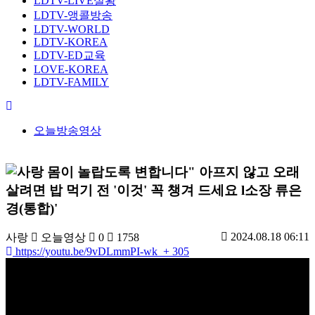
LDTV-LIVE실황
LDTV-앵콜방송
LDTV-WORLD
LDTV-KOREA
LDTV-ED교육
LOVE-KOREA
LDTV-FAMILY
오늘방송영상
몸이 놀랍도록 변합니다" 아프지 않고 오래
살려면 밥 먹기 전 '이것' 꼭 챙겨 드세요 l소장 류은
경(통합)'
2024.08.18 06:11
사랑
오늘영상
0
1758
https://youtu.be/9vDLmmPI-wk
+ 305