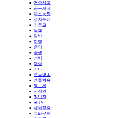
건축시공
공구제작
채소농장
성지순례
기독교
목회
일반
여행
운영
중생
성령
재림
기타
오늘방송
앵콜방송
영보세
시정연
정법전
꽉TV
세뇌탈출
그라운드