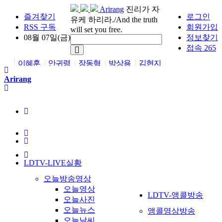
Arirang
진리가 자
즐겨찾기
로그인
유케 하리라./And the truth
RSS 구독
회원가입
will set you free.
08월 07일(금)
정보찾기
접속 265
이혜훈
안귀령
장동혁
박상용
김현지
Arirang
LDTV-LIVE실황
오늘방송영상
오늘영상
LDTV-앵콜방송
오늘사진
오늘뉴스
앵콜영상방송
오늘날씨