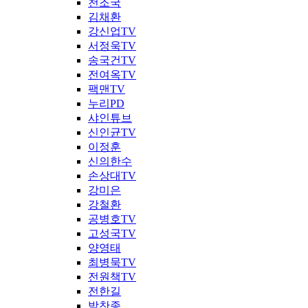
천조국
김채환
강신업TV
서정욱TV
송국건TV
전여옥TV
팩맨TV
누리PD
샤인튜브
신인균TV
이정훈
신의한수
손상대TV
강미은
강철환
공병호TV
고성국TV
양영태
최병묵TV
전원책TV
전한길
박찬종