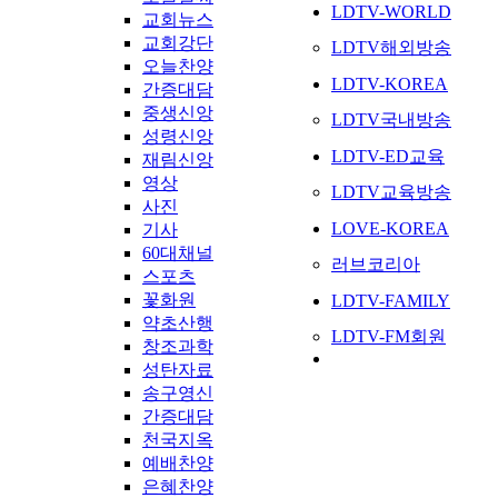
LDTV-WORLD
교회뉴스
교회강단
LDTV해외방송
오늘찬양
LDTV-KOREA
간증대담
중생신앙
LDTV국내방송
성령신앙
LDTV-ED교육
재림신앙
영상
LDTV교육방송
사진
LOVE-KOREA
기사
60대채널
러브코리아
스포츠
꽃화원
LDTV-FAMILY
약초산행
LDTV-FM회원
창조과학
성탄자료
송구영신
간증대담
천국지옥
예배찬양
은혜찬양