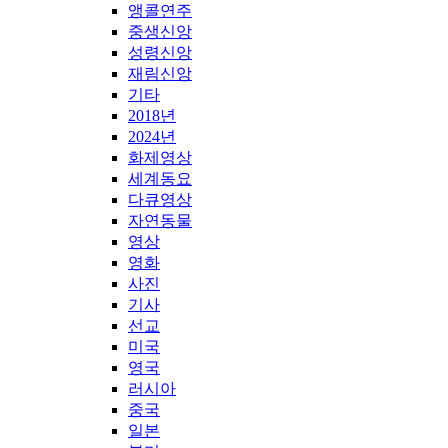
앵콜연주
중생신앙
성령신앙
재림신앙
기타
2018년
2024년
화제영상
세계동요
다큐영상
자연동물
영상
영화
사진
기사
선교
미국
영국
러시아
중국
일본