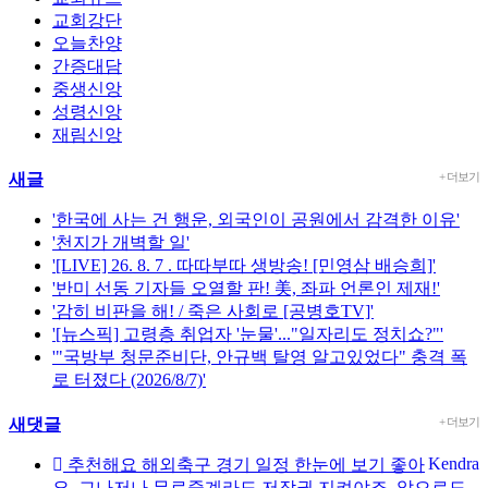
교회강단
오늘찬양
간증대담
중생신앙
성령신앙
재림신앙
새글
+ 더보기
'한국에 사는 건 행운, 외국인이 공원에서 감격한 이유'
'천지가 개벽할 일'
'[LIVE] 26. 8. 7 . 따따부따 생방송! [민영삼 배승희]'
'반미 선동 기자들 오열할 판! 美, 좌파 언론인 제재!'
'감히 비판을 해! / 죽은 사회로 [공병호TV]'
'[뉴스픽] 고령층 취업자 '눈물'..."일자리도 정치쇼?"'
'"국방부 청문준비단, 안규백 탈영 알고있었다" 충격 폭
로 터졌다 (2026/8/7)'
새댓글
+ 더보기
Kendra
추천해요 해외축구 경기 일정 한눈에 보기 좋아
요. 그나저나 무료중계라도 저작권 지켜야죠. 앞으로도