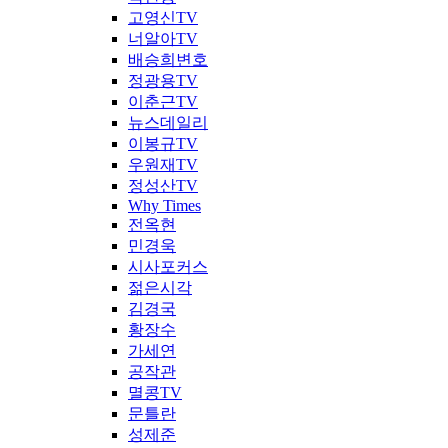
고영신TV
너알아TV
배승희변호
정광용TV
이춘근TV
뉴스데일리
이봉규TV
우원재TV
정성산TV
Why Times
전옥현
민경욱
시사포커스
젊은시각
김경국
황장수
가세연
공작관
멸콩TV
문틀란
성제준