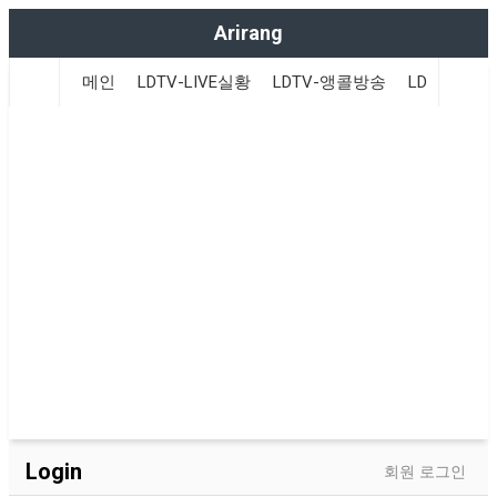
Arirang
메인
LDTV-LIVE실황
LDTV-앵콜방송
LDTV-WOR
Login
회원 로그인