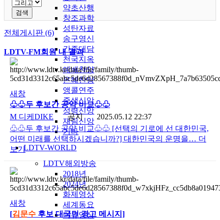
약초산행
검색
창조과학
성탄자료
전체게시판 (6)
송구영신
간증대담
LDTV-FM회원 내 결과
천국지옥
예배찬양
은혜찬양
앵콜연주
새창
중생신앙
♧♧두 후보간 공약 비교♧♧
성령신앙
M
디케DIKE
공지
2025.05.12 22:37
재림신앙
♧♧두 후보간 공약 비교♧♧ [선택의 기로에 선 대한민국,
기타
어떤 미래를 선택하시겠습니까?] 대한민국의 운명을…
더
LDTV-WORLD
보기
LDTV해외방송
2018년
2024년
화제영상
새창
세계동요
[
김문수
후보 대국민 경고 메시지]
다큐영상