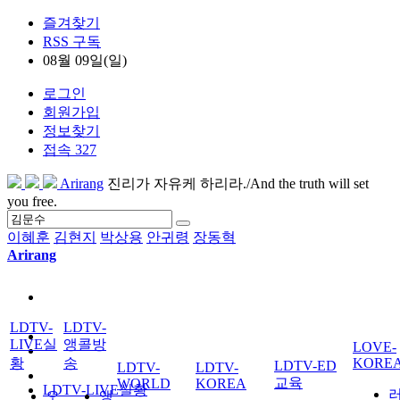
즐겨찾기
RSS 구독
08월 09일(일)
로그인
회원가입
정보찾기
접속 327
Arirang
진리가 자유케 하리라./And the truth will set
you free.
이혜훈
김현지
박상용
안귀령
장동혁
Arirang
LDTV-
LDTV-
LIVE실
앵콜방
LOVE-
황
송
KORE
LDTV-ED
LDTV-
LDTV-
교육
WORLD
KOREA
LDTV-LIVE실황
오
앵