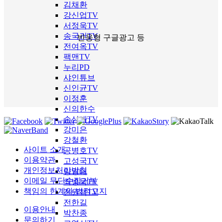
김채환
강신업TV
서정욱TV
송국건TV
반응형 구글광고 등
전여옥TV
팩맨TV
누리PD
샤인튜브
신인균TV
이정훈
신의한수
손상대TV
강미은
강철환
사이트 소개
공병호TV
이용약관
고성국TV
개인정보처리방침
양영태
이메일 무단수집거부
최병묵TV
책임의 한계와 법적고지
전원책TV
전한길
이용안내
박찬종
문의하기