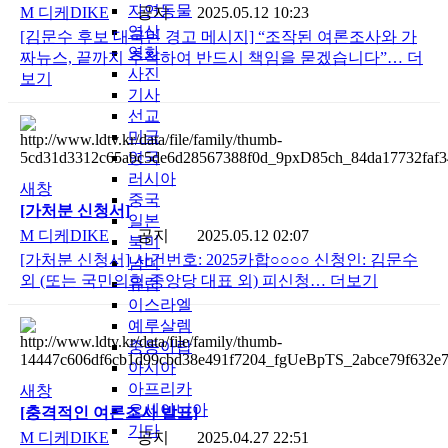
자연동물
M
디케DIKE
공지
2025.05.12 10:23
영상
[김문수 후보 대국민 경고 메시지] “조작된 여론조사와 가
영화
짜뉴스, 끝까지 추적하여 반드시 책임을 묻겠습니다”…
더
사진
보기
기사
선교
미국
영국
러시아
새창
중국
[가처분 신청서]
일본
M
디케DIKE
공지
2025.05.12 02:07
북미
[가처분 신청서] 사건번호: 2025카합○○○○ 신청인: 김문수
남미
외 (또는 국민의힘 중앙당 대표 외) 피신청…
더보기
유럽
이스라엘
예루살렘
중동아랍
아시아
아프리카
새창
오세아니아
[충격적인 여론조사 발표]
기타
M
디케DIKE
공지
2025.04.27 22:51