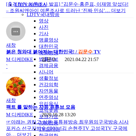
[충격적인 여론조사 발표] "김문수·홍준표, 이재명 앞섰다!
LDTV-KOREA
– 조원씨앤아이 여론조사로 드러난 ‘진짜 민심’…
더보기
LDTV국내방송
영상
사진
기사
앵콜영상
새창
대한민국
붉은 청와대 붉어지는 대한민국! /
김문수
TV
북한영상
법률정보
M
디케DIKE
김문수
2021.04.22 21:57
경제금융
`
시니어
생활정보
건강의학
자연동물
연주영상
새창
요리음식
팩트 를 말하는 자유 유튜브 모음
코믹웃음
M
디케DIKE
2020.10.28 13:20
포크가요
☞아래는 권하고 싶은 유튜뷰방송 최우원의구국방송 시사
7080팝송
포커스 선구자방송 데이너김 손현주TV 고성국TV 구국메
TV드라마
아…
더보기
한국영화