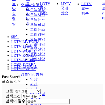
LDTV
LDTV
늘
콜
LDTV
오늘방송영상
해외
국내
교육
방
영
오늘영상
방송
방송
방송
송
상
오늘사진
영
방
오늘뉴스
상
송
오늘날씨
교회뉴스
교회강단
메인
오늘찬양
LDTV-LIVE실황
간증대담
LDTV-앵콜방송
중생신앙
LDTV-WORLD
성령신앙
LDTV-KOREA
재림신앙
LDTV-ED교육
LOVE-KOREA
LDTV-앵콜방송
LDTV-FAMILY
앵콜영상방송
Post Search
영상
포스트 검색
사진
기사
그룹
60대채널
검색조건
스포츠
검색어
필수
꽃화원