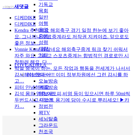
기독교
새댓글
+ 더보기
목회
일반
디케DIKE
여행
디케DIKE
운영
Kendra
추천해요 해외축구 경기 일정 한눈에 보기 좋아
중생
요. 그나저나 무료중계라도 저작권 지켜야죠. 앞으로도
성령
좋은 정보…
재림
Vonnie Kunz
괜찮네요 해외축구중계 링크 찾기 쉬워서
기타
자주 와요. 그리고 스포츠중계는 합법적인 경로로만 시
청하려 해요. 다…
LOVE-KOREA
박철
중국이 하는. 모든 작업과 행동을 전세계가 나서서
감시해야 한다~~!!! 이미 정부차원에선 그런 감시를 하
러브코리아
고…
오늘방송
피터
안녕하세요
앵콜방송
김석
몸의 염증,아토피,비염 등이 있으시면 하루 50ml씩
영보세
두번드시고 미스트 용기에 담아 수시로 뿌리세오! ▶카
시정연
카…
정법전
꽉TV
세뇌탈출
그라운드
천조국