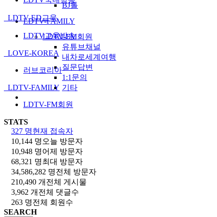
BJ톨
LDTV-ED교육
LDTV-FAMILY
LDTV교육방송
LDTV-FM회원
유튜브채널
LOVE-KOREA
내차로세계여행
질문답변
러브코리아
1:1문의
LDTV-FAMILY
기타
LDTV-FM회원
STATS
327 명
현재 접속자
10,144 명
오늘 방문자
10,948 명
어제 방문자
68,321 명
최대 방문자
34,586,282 명
전체 방문자
210,490 개
전체 게시물
3,962 개
전체 댓글수
263 명
전체 회원수
SEARCH