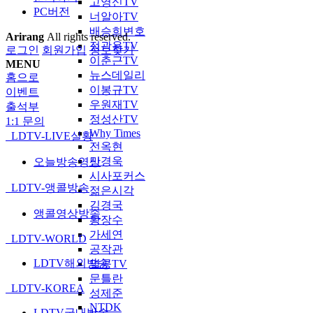
고영신TV
PC버전
너알아TV
배승희변호
Arirang
All rights reserved.
정광용TV
로그인
회원가입
정보찾기
이춘근TV
MENU
뉴스데일리
홈으로
이봉규TV
이벤트
우원재TV
출석부
정성산TV
1:1 문의
Why Times
LDTV-LIVE실황
전옥현
민경욱
오늘방송영상
시사포커스
LDTV-앵콜방송
젊은시각
김경국
앵콜영상방송
황장수
가세연
LDTV-WORLD
공작관
LDTV해외방송
멸콩TV
문틀란
LDTV-KOREA
성제준
NTDK
LDTV국내방송