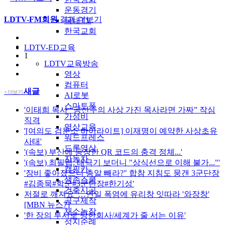
운동경기
LDTV-FM회원
결과 더보기
국내TV
한국교회
LDTV-ED교육
1
LDTV교육방송
영상
컴퓨터
새글
+ 더보기
AI로봇
스마트폰
'이태희 목사 “공산주의 사상 가진 목사라면 가짜” 작심
가성비
직격
영상교육
'[여의도 검문소 하이라이트] 이재명이 예약한 사상초유
워드프레스
사태'
드론영상
'(속보) 부산에 등장한 QR 코드의 충격 정체...'
자동차
'(속보) 최필립, 태극기 보더니 "상식선으로 이해 불가..."'
캠핑카
'장비 좋아졌으니 총알 빼라?" 합참 지침도 뭉갠 3군단장
생존스쿨
#김종묵#학군#3군단장#한기성'
건축시공
저절로 깨져요"…연일 폭염에 유리창 잇따라 '와장창'
공구제작
[MBN 뉴스7]'
채소농장
'한 장의 투서로 망한회사/세계가 줄 서는 이유'
성지순례