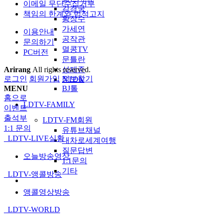
이메일 무단수집거부
김경국
책임의 한계와 법적고지
황장수
가세연
이용안내
공작관
문의하기
멸콩TV
PC버전
문틀란
성제준
Arirang
All rights reserved.
로그인
회원가입
정보찾기
NTDK
BJ톨
MENU
홈으로
LDTV-FAMILY
이벤트
출석부
LDTV-FM회원
1:1 문의
유튜브채널
LDTV-LIVE실황
내차로세계여행
질문답변
오늘방송영상
1:1문의
기타
LDTV-앵콜방송
앵콜영상방송
LDTV-WORLD