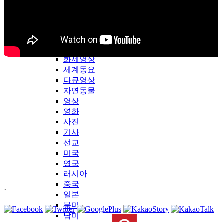
LDTV-WORLD
LDTV해외방송
2018년
2024년
화제영상
세계동요
다큐영상
자연동물
영상
영화
사진
기사
선교
미국
영국
러시아
중국
`
일본
북미
남미