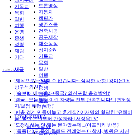
성지순례
드론영상
기독교
자동차
목회
캠핑카
일반
생존스쿨
여행
건축시공
운영
공구제작
중생
채소농장
성령
성지순례
재림
기독교
기타
목회
일반
새글
+ 더보기
여행
'제목으로는 말할 수 없습니다~ 심각한 사항 [강미은TV
운영
방구석외신]'
중생
'[속보]베네수엘라+중국? 외신포함 충격발언!'
성령
'결국.. 오늘부터 이런 차량들 전부 단속합니다!! (면허정
재림
지/벌점 폭탄 시행)'
기타
'빈총 경계 만들어놓고 훈계질? 이재명의 황당한 ‘유체이
LOVE-KOREA
탈’ 발언 본인부터 반성하라 | 서정욱TV'
'도전해서는 안 되는 분야였는데...(아프리카 반응)'
러브코리아
'[특종] 40도 폭염 황해도 전례없는 대참사, 병원은 시신
오늘방송