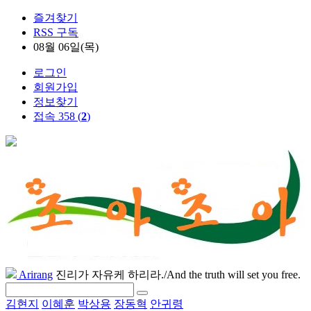
즐겨찾기
RSS 구독
08월 06일(목)
로그인
회원가입
정보찾기
접속 358 (
2
)
Arirang
진리가 자유케 하리라./And the truth will set you free.
김현지
이혜훈
박상용
장동혁
안귀령