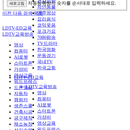
건강의학
자동등록방지 숫자를 순서대로 입력하세요.
새로고침
자연동물
연주영상
이전
다음
검색
목록
요리음식
코믹웃음
LDTV-ED교육
포크가요
LDTV교육방송
7080팝송
TV드라마
영상
한국영화
컴퓨터
운동경기
AI로봇
국내TV
스마트폰
한국교회
가성비
영상교육
LDTV-ED교육
워드프레스
LDTV교육방송
드론영상
영상
자동차
컴퓨터
캠핑카
AI로봇
생존스쿨
스마트폰
건축시공
가성비
공구제작
영상교육
채소농장
워드프레스