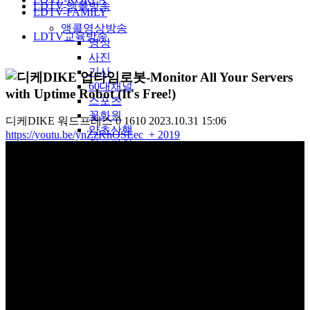
LDTV-앵콜방송
LDTV-FAMILY
앵콜영상방송
LDTV교육방송
영상
사진
기사
업타임로봇-Monitor All Your Servers
60대채널
with Uptime Robot (It's Free!)
스포츠
꽃화원
디케DIKE
워드프레스
0
1610
2023.10.31 15:06
약초산행
https://youtu.be/ynZzKhOSEec
+ 2019
창조과학
성탄자료
송구영신
간증대담
천국지옥
예배찬양
은혜찬양
앵콜연주
중생신앙
성령신앙
재림신앙
기타