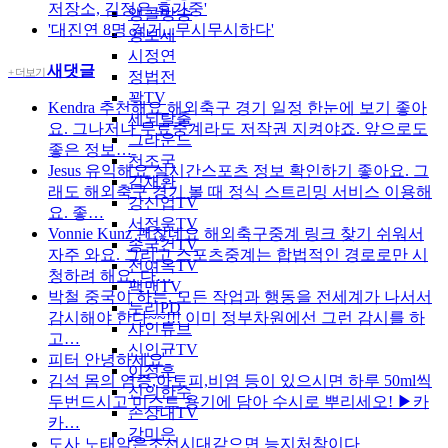
저장소, 김정은 휴가중'
앵콜방송
'대진연 8명 검거...무시무시하다'
영보세
시정연
새댓글
+ 더보기
정법전
꽉TV
Kendra
추천해요 해외축구 경기 일정 한눈에 보기 좋아
세뇌탈출
요. 그나저나 무료중계라도 저작권 지켜야죠. 앞으로도
그라운드
좋은 정보…
천조국
Jesus
유익해요 실시간스포츠 정보 확인하기 좋아요. 그
김채환
래도 해외축구 경기 볼 때 정식 스트리밍 서비스 이용해
강신업TV
요. 좋…
서정욱TV
Vonnie Kunz
괜찮네요 해외축구중계 링크 찾기 쉬워서
송국건TV
자주 와요. 그리고 스포츠중계는 합법적인 경로로만 시
전여옥TV
청하려 해요. 다…
팩맨TV
박철
중국이 하는. 모든 작업과 행동을 전세계가 나서서
누리PD
감시해야 한다~~!!! 이미 정부차원에선 그런 감시를 하
샤인튜브
고…
신인균TV
피터
안녕하세요
이정훈
김석
몸의 염증,아토피,비염 등이 있으시면 하루 50ml씩
신의한수
두번드시고 미스트 용기에 담아 수시로 뿌리세오! ▶카
손상대TV
카…
강미은
도사
노태악은조선시대같으면 능지처참이다