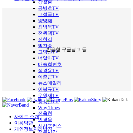
강철환
공병호TV
고성국TV
양영태
최병묵TV
전원책TV
전한길
박찬종
반응형 구글광고 등
고영신TV
너알아TV
배승희변호
정광용TV
이춘근TV
뉴스데일리
이봉규TV
우원재TV
정성산TV
Why Times
전옥현
사이트 소개
민경욱
이용약관
시사포커스
개인정보처리방침
젊은시각