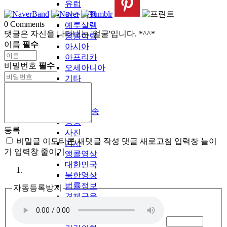
유럽
이스라엘
0
Comments
예루살렘
댓글은 자신을 나타내는 '얼굴'입니다. *^^*
중동아랍
이름
필수
아시아
아프리카
비밀번호
필수
오세아니아
기타
LDTV-KOREA
LDTV국내방송
영상
등록
사진
비밀글
이모티콘
새댓글 작성
댓글 새로고침
입력창 늘이
기사
기
입력창 줄이기
앵콜영상
대한민국
북한영상
법률정보
자동등록방지
경제금융
시니어
생활정보