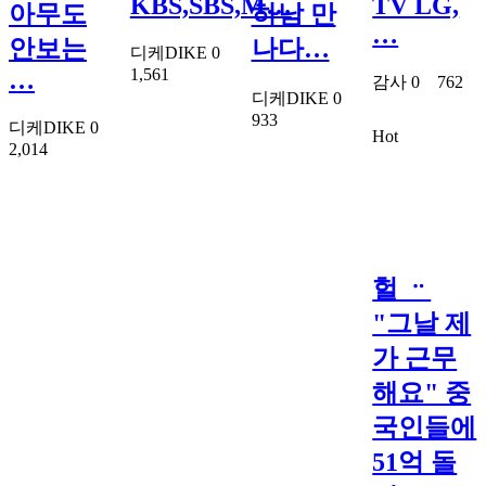
KBS,SBS,M…
TV LG,
아무도
하남 만
…
안보는
나다…
디케DIKE
0
1,561
…
감사
0
762
디케DIKE
0
933
디케DIKE
0
Hot
2,014
헐 ᆢ
"그날 제
가 근무
해요" 중
국인들에
51억 돌