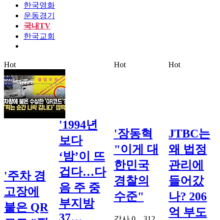
한국영화
운동경기
국내TV
한국교회
Hot
Hot
Hot
'1994년
'장동혁
JTBC는
보다
"이게 대
왜 법정
‘밤’이 뜨
한민국
관리에
겁다…다
'주차 경
경찰의
들어갔
음 주 중
고장에
수준"
나? 206
부지방
붙은 QR
억 부도
37…
감사
0
312