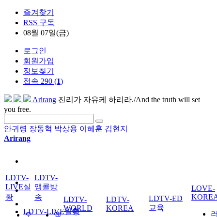
즐겨찾기
RSS 구독
08월 07일(금)
로그인
회원가입
정보찾기
접속 290 (
1
)
Arirang
진리가 자유케 하리라./And the truth will set
you free.
안귀령
장동혁
박상용
이혜훈
김현지
Arirang
LDTV-
LDTV-
LIVE실
앵콜방
LOVE-
황
송
KORE
LDTV-ED
LDTV-
LDTV-
교육
WORLD
KOREA
LDTV-LIVE실황
오
앵