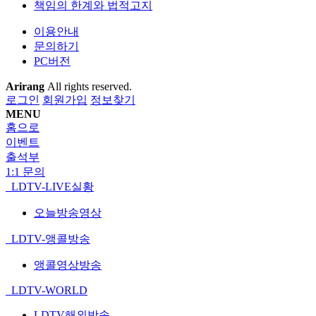
책임의 한계와 법적고지
이용안내
문의하기
PC버전
Arirang
All rights reserved.
로그인
회원가입
정보찾기
MENU
홈으로
이벤트
출석부
1:1 문의
LDTV-LIVE실황
오늘방송영상
LDTV-앵콜방송
앵콜영상방송
LDTV-WORLD
LDTV해외방송