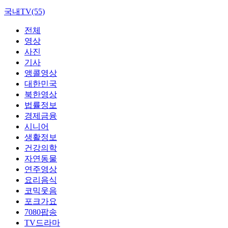
국내TV(55)
전체
영상
사진
기사
앵콜영상
대한민국
북한영상
법률정보
경제금융
시니어
생활정보
건강의학
자연동물
연주영상
요리음식
코믹웃음
포크가요
7080팝송
TV드라마