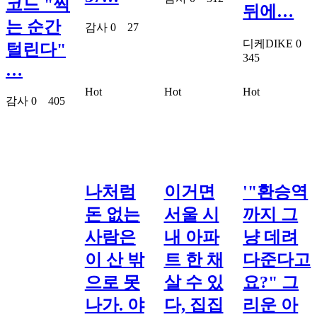
코드 "찍
뒤에…
는 순간
감사
0
27
디케DIKE
0
털린다"
345
…
Hot
Hot
Hot
감사
0
405
나처럼
이거면
'"환승역
돈 없는
서울 시
까지 그
사람은
내 아파
냥 데려
이 산 밖
트 한 채
다준다고
으로 못
살 수 있
요?" 그
나가. 야
다, 집집
리운 아