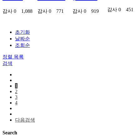
감사
0
451
감사
0
1,088
감사
0
771
감사
0
919
초기화
날짜순
조회순
정렬
목록
검색
1
2
3
4
다음검색
Search