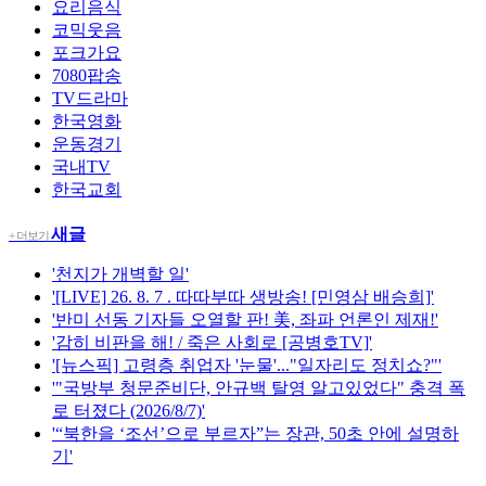
요리음식
코믹웃음
포크가요
7080팝송
TV드라마
한국영화
운동경기
국내TV
한국교회
새글
+ 더보기
'천지가 개벽할 일'
'[LIVE] 26. 8. 7 . 따따부따 생방송! [민영삼 배승희]'
'반미 선동 기자들 오열할 판! 美, 좌파 언론인 제재!'
'감히 비판을 해! / 죽은 사회로 [공병호TV]'
'[뉴스픽] 고령층 취업자 '눈물'..."일자리도 정치쇼?"'
'"국방부 청문준비단, 안규백 탈영 알고있었다" 충격 폭
로 터졌다 (2026/8/7)'
'“북한을 ‘조선’으로 부르자”는 장관, 50초 안에 설명하
기'