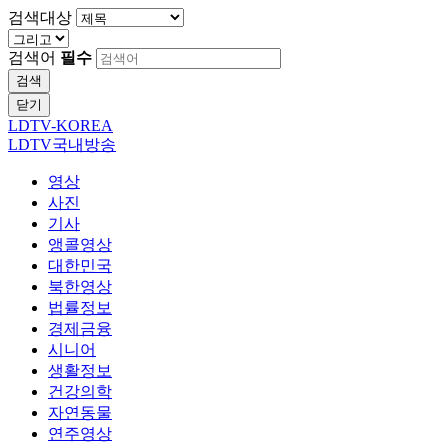
검색대상
검색어
필수
검색
닫기
LDTV-KOREA
LDTV국내방송
영상
사진
기사
앵콜영상
대한민국
북한영상
법률정보
경제금융
시니어
생활정보
건강의학
자연동물
연주영상