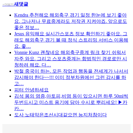
새댓글
+ 더보기
Kendra
추천해요 해외축구 경기 일정 한눈에 보기 좋아
요. 그나저나 무료중계라도 저작권 지켜야죠. 앞으로도
좋은 정보…
Jesus
유익해요 실시간스포츠 정보 확인하기 좋아요. 그
래도 해외축구 경기 볼 때 정식 스트리밍 서비스 이용해
요. 좋…
Vonnie Kunz
괜찮네요 해외축구중계 링크 찾기 쉬워서
자주 와요. 그리고 스포츠중계는 합법적인 경로로만 시
청하려 해요. 다…
박철
중국이 하는. 모든 작업과 행동을 전세계가 나서서
감시해야 한다~~!!! 이미 정부차원에선 그런 감시를 하
고…
피터
안녕하세요
김석
몸의 염증,아토피,비염 등이 있으시면 하루 50ml씩
두번드시고 미스트 용기에 담아 수시로 뿌리세오! ▶카
카…
도사
노태악은조선시대같으면 능지처참이다