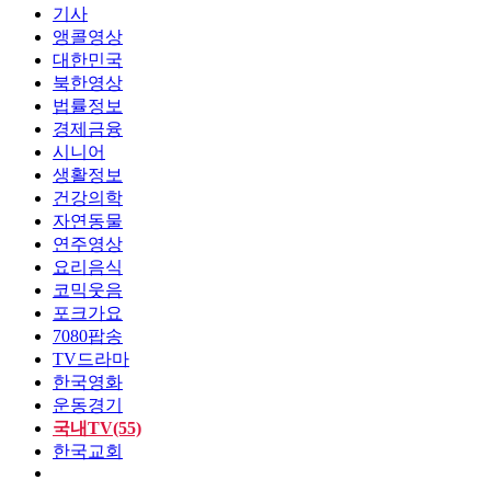
기사
앵콜영상
대한민국
북한영상
법률정보
경제금융
시니어
생활정보
건강의학
자연동물
연주영상
요리음식
코믹웃음
포크가요
7080팝송
TV드라마
한국영화
운동경기
국내TV(55)
한국교회