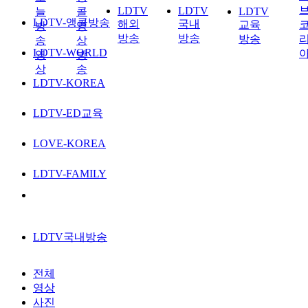
LDTV
LDTV
늘
콜
LDTV
LDTV-앵콜방송
해외
국내
교육
방
영
방송
방송
방송
송
상
LDTV-WORLD
영
방
상
송
LDTV-KOREA
LDTV-ED교육
LOVE-KOREA
LDTV-FAMILY
LDTV국내방송
전체
영상
사진