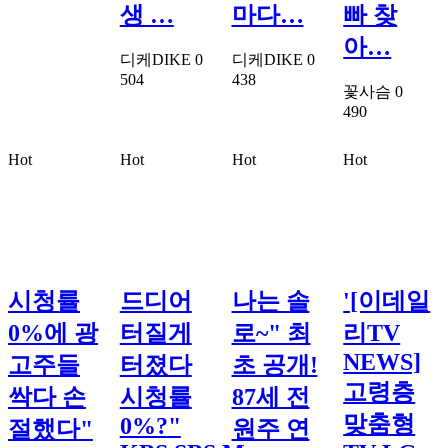
생 …
마다…
빠 찾
아…
디케DIKE
0
디케DIKE
0
504
438
꽃사슴
0
490
Hot
Hot
Hot
Hot
시청률
드디어
나는 솔
'[이데일
0%에 광
터질게
로~" 최
리TV
NEWS]
고주들
터졌다
초 공개!
고령층
싹다 손
시청률
87세 전
맞춤형
0%?"
절했다"
원주 연