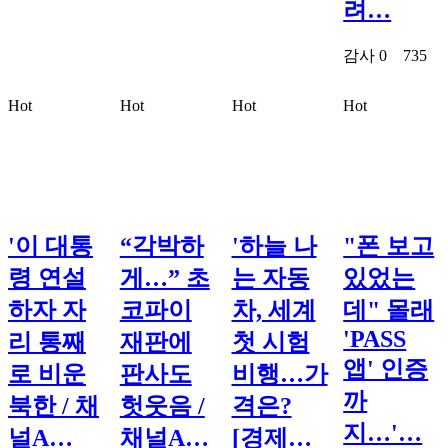
려…
감사
0
735
Hot
Hot
Hot
Hot
'이 대통
“각박하
'하늘 나
"폰 보고
령 연설
게…” 초
는 자동
있었는
하자 자
코파이
차, 세계
데" 몰래
'PASS
리 통째
재판에
첫 시험
앱' 인증
로 비운
판사도
비행…가
까
북한 / 채
헛웃음 /
격은?
지…'…
널A…
채널A…
[경제…