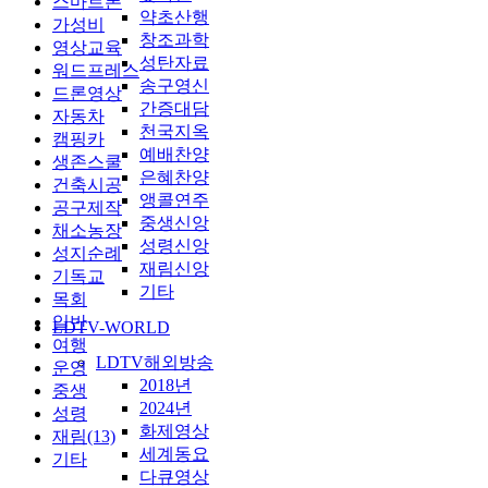
스마트폰
약초산행
가성비
창조과학
영상교육
성탄자료
워드프레스
송구영신
드론영상
간증대담
자동차
천국지옥
캠핑카
예배찬양
생존스쿨
은혜찬양
건축시공
앵콜연주
공구제작
중생신앙
채소농장
성령신앙
성지순례
재림신앙
기독교
기타
목회
일반
LDTV-WORLD
여행
LDTV해외방송
운영
2018년
중생
2024년
성령
화제영상
재림(13)
세계동요
기타
다큐영상