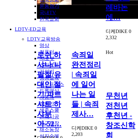
운동경기
레바논
국내TV
에…
한국교회
LDTV-ED교육
디케DIKE
0
2,332
LDTV교육방송
영상
컴퓨터
Hot
로쉬 하
속죄일
AI로봇
샤나/나
완전정리
스마트폰
가성비
팔절/유
| 속죄일
영상교육
대인 절
에 일어
워드프레스
드론영상
기/파르
나는 일
무천년
자동차
샤트 하
들 | 속죄
캠핑카
전천년
생존스쿨
샤부
제사…
후천년 -
건축시공
아-52…
공구제작
창조신학
디케DIKE
0
채소농장
회
2,203
성지순례
디케DIKE
0