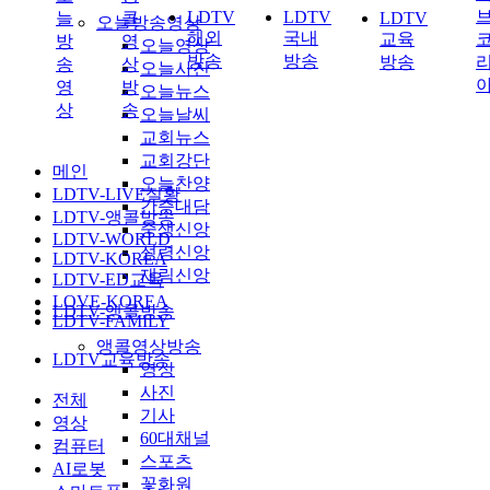
LDTV
LDTV
늘
콜
LDTV
오늘방송영상
해외
국내
교육
방
영
오늘영상
방송
방송
방송
송
상
오늘사진
영
방
오늘뉴스
상
송
오늘날씨
교회뉴스
교회강단
메인
오늘찬양
LDTV-LIVE실황
간증대담
LDTV-앵콜방송
중생신앙
LDTV-WORLD
성령신앙
LDTV-KOREA
재림신앙
LDTV-ED교육
LOVE-KOREA
LDTV-앵콜방송
LDTV-FAMILY
앵콜영상방송
LDTV교육방송
영상
사진
전체
기사
영상
60대채널
컴퓨터
스포츠
AI로봇
꽃화원