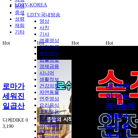
LDTV-KOREA
운영
중생
LDTV국내방송
성령
영상
재림
사진
기타
기사
앵콜영상
Hot
Hot
Hot
Hot
대한민국
북한영상
법률정보
경제금융
시니어
생활정보
로마가
내 신부
건강의학
자연동물
세워진
야 너는
연주영상
일곱산
레바논에
요리음식
코믹웃음
서부터
포크가요
디케DIKE
0
나와 함
7080팝송
3,190
TV드라마
께 하고
한국영화