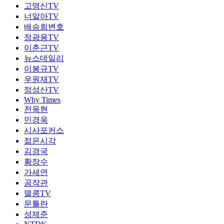
고영신TV
너알아TV
배승희변호
정광용TV
이춘근TV
뉴스데일리
이봉규TV
우원재TV
정성산TV
Why Times
전옥현
민경욱
시사포커스
젊은시각
김경국
황장수
가세연
공작관
멸콩TV
문틀란
성제준