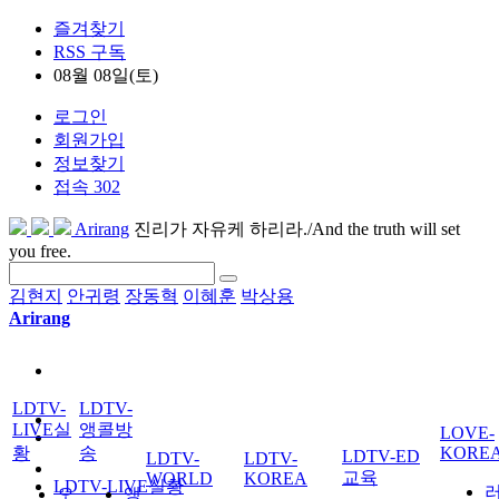
즐겨찾기
RSS 구독
08월 08일(토)
로그인
회원가입
정보찾기
접속 302
Arirang
진리가 자유케 하리라./And the truth will set
you free.
김현지
안귀령
장동혁
이혜훈
박상용
Arirang
LDTV-
LDTV-
LIVE실
앵콜방
LOVE-
황
송
KORE
LDTV-ED
LDTV-
LDTV-
교육
WORLD
KOREA
LDTV-LIVE실황
오
앵