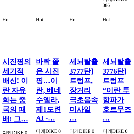
386
Hot
Hot
Hot
Hot
시진핑의
바짝 쫄
세뇌탈출
세뇌탈출
세기적
은 시진
3777탄]
3776탄]
배신! 이
핑…이
트럼프,
트럼프
란 자유
란, 베네
장거리
“이란 투
화는 중
수엘라,
극초음속
항파가
국의 패
제1도련
미사일
호르무즈
AI -…
…
…
배! 그…
디케DIKE
0
디케DIKE
0
디케DIKE
0
디케DIKE
0