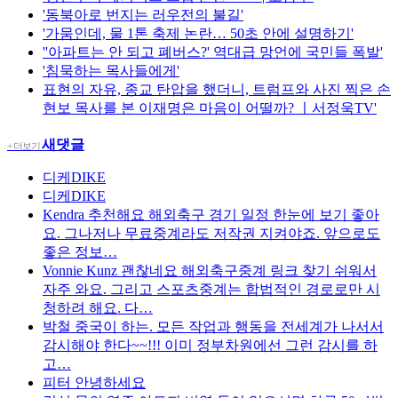
'동북아로 번지는 러우전의 불길'
'가뭄인데, 물 1톤 축제 논란… 50초 안에 설명하기'
''아파트는 안 되고 폐버스?' 역대급 망언에 국민들 폭발'
'침묵하는 목사들에게'
표현의 자유, 종교 탄압을 했더니, 트럼프와 사진 찍은 손
현보 목사를 본 이재명은 마음이 어떨까? ㅣ서정욱TV'
새댓글
+ 더보기
디케DIKE
디케DIKE
Kendra
추천해요 해외축구 경기 일정 한눈에 보기 좋아
요. 그나저나 무료중계라도 저작권 지켜야죠. 앞으로도
좋은 정보…
Vonnie Kunz
괜찮네요 해외축구중계 링크 찾기 쉬워서
자주 와요. 그리고 스포츠중계는 합법적인 경로로만 시
청하려 해요. 다…
박철
중국이 하는. 모든 작업과 행동을 전세계가 나서서
감시해야 한다~~!!! 이미 정부차원에선 그런 감시를 하
고…
피터
안녕하세요