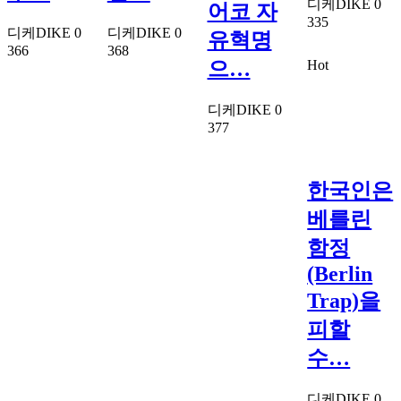
디케DIKE
0
어코 자
335
디케DIKE
0
디케DIKE
0
유혁명
366
368
Hot
으…
디케DIKE
0
377
한국인은
베를린
함정
(Berlin
Trap)을
피할
수…
디케DIKE
0