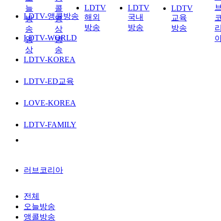
LDTV
LDTV
늘
콜
LDTV
LDTV-앵콜방송
해외
국내
교육
방
영
방송
방송
방송
송
상
LDTV-WORLD
영
방
상
송
LDTV-KOREA
LDTV-ED교육
LOVE-KOREA
LDTV-FAMILY
러브코리아
전체
오늘방송
앵콜방송