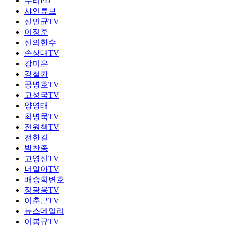
누리PD
샤인튜브
신인균TV
이정훈
신의한수
손상대TV
강미은
강철환
공병호TV
고성국TV
양영태
최병묵TV
전원책TV
전한길
박찬종
고영신TV
너알아TV
배승희변호
정광용TV
이춘근TV
뉴스데일리
이봉규TV