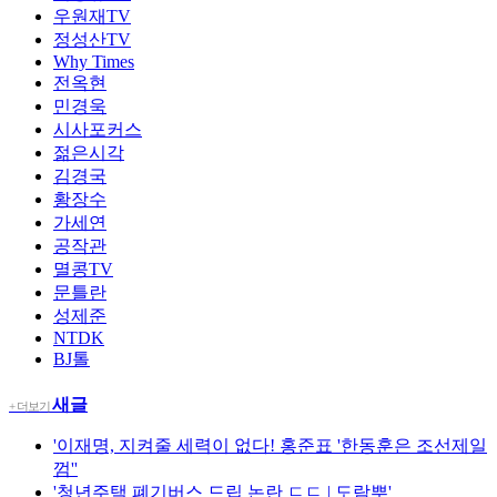
우원재TV
정성산TV
Why Times
전옥현
민경욱
시사포커스
젊은시각
김경국
황장수
가세연
공작관
멸콩TV
문틀란
성제준
NTDK
BJ톨
새글
+ 더보기
'이재명, 지켜줄 세력이 없다! 홍준표 '한동훈은 조선제일
껌''
'청년주택 폐기버스 드립 논란 ㄷㄷ | 도람뿌'