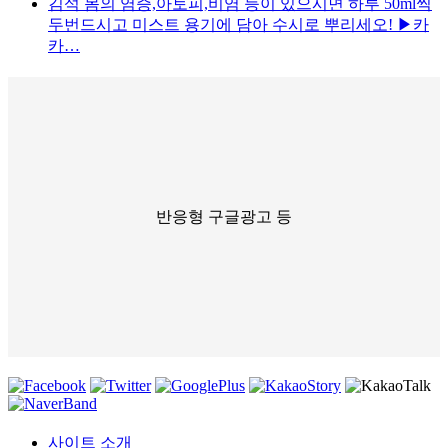
김석
몸의 염증,아토피,비염 등이 있으시면 하루 50ml씩
두번드시고 미스트 용기에 담아 수시로 뿌리세오! ▶카
카…
반응형 구글광고 등
사이트 소개