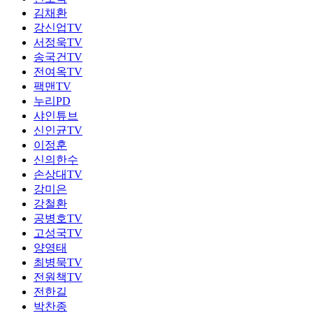
김채환
강신업TV
서정욱TV
송국건TV
전여옥TV
팩맨TV
누리PD
샤인튜브
신인균TV
이정훈
신의한수
손상대TV
강미은
강철환
공병호TV
고성국TV
양영태
최병묵TV
전원책TV
전한길
박찬종