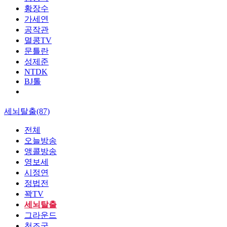
황장수
가세연
공작관
멸콩TV
문틀란
성제준
NTDK
BJ톨
세뇌탈출(87)
전체
오늘방송
앵콜방송
영보세
시정연
정법전
꽉TV
세뇌탈출
그라운드
천조국