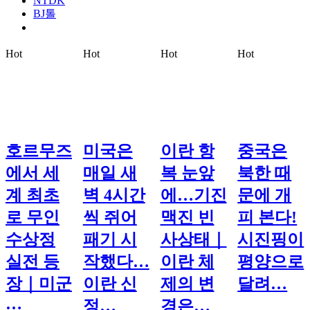
NTDK
BJ톨
Hot
Hot
Hot
Hot
호르무즈
미국은
이란 항
중국은
에서 세
매일 새
복 눈앞
북한 때
계 최초
벽 4시간
에…기진
문에 개
로 무인
씩 쥐어
맥진 빈
피 본다!
수상정
패기 시
사상태｜
시진핑이
실전 등
작했다…
이란 체
평양으로
장｜미군
이란 신
제의 변
달려…
…
정…
경은…