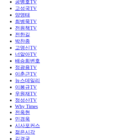
공병호TV
고성국TV
양영태
최병묵TV
전원책TV
전한길
박찬종
고영신TV
너알아TV
배승희변호
정광용TV
이춘근TV
뉴스데일리
이봉규TV
우원재TV
정성산TV
Why Times
전옥현
민경욱
시사포커스
젊은시각
김경국