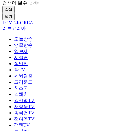
검색어
필수
검색
닫기
LOVE-KOREA
러브코리아
오늘방송
앵콜방송
영보세
시정연
정법전
꽉TV
세뇌탈출
그라운드
천조국
김채환
강신업TV
서정욱TV
송국건TV
전여옥TV
팩맨TV