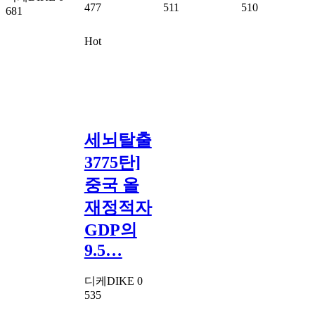
477
511
510
681
Hot
세뇌탈출
3775탄]
중국 올
재정적자
GDP의
9.5…
디케DIKE
0
535