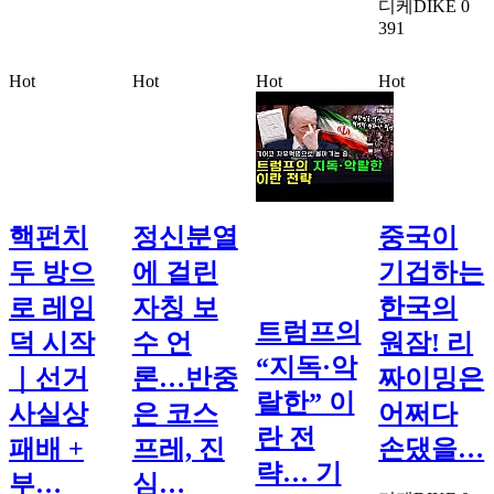
디케DIKE
0
391
Hot
Hot
Hot
Hot
핵펀치
정신분열
중국이
두 방으
에 걸린
기겁하는
로 레임
자칭 보
한국의
트럼프의
덕 시작
수 언
원잠! 리
“지독·악
｜선거
론…반중
짜이밍은
랄한” 이
사실상
은 코스
어쩌다
란 전
패배 +
프레, 진
손댔을…
략… 기
부…
심…