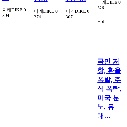
디케DIKE
0
326
디케DIKE
0
디케DIKE
0
디케DIKE
0
304
274
307
Hot
국민 저
항, 환율
폭발, 주
식 폭락,
미국 분
노, 유
대…