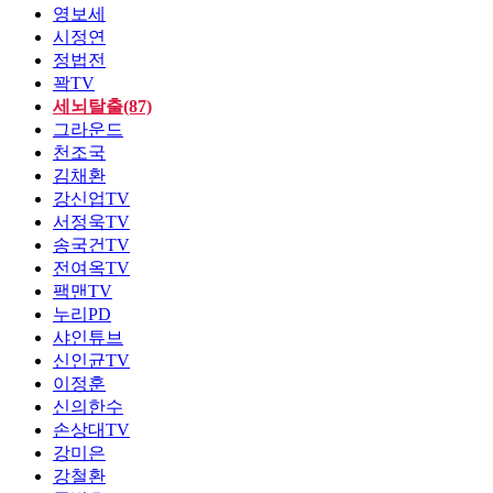
영보세
시정연
정법전
꽉TV
세뇌탈출(87)
그라운드
천조국
김채환
강신업TV
서정욱TV
송국건TV
전여옥TV
팩맨TV
누리PD
샤인튜브
신인균TV
이정훈
신의한수
손상대TV
강미은
강철환