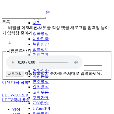
LDTV-KOREA
LDTV국내방송
영상
등록
사진
비밀글
이모티콘
새댓글 작성
댓글 새로고침
입력창 늘이
기사
기
입력창 줄이기
앵콜영상
대한민국
북한영상
법률정보
자동등록방지
경제금융
시니어
생활정보
건강의학
자동등록방지 숫자를 순서대로 입력하세요.
새로고침
자연동물
연주영상
이전
다음
목록
요리음식
코믹웃음
LDTV-KOREA
포크가요
LDTV국내방송
7080팝송
TV드라마
영상
한국영화