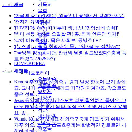
기독교
새글
+ 더보기
목회
'한국에 사는 건 행운, 외국인이 공원에서 감격한 이유'
일반
'천지가 개벽할 일'
여행
'[LIVE] 26. 8. 7 . 따따부따 생방송! [민영삼 배승희]'
운영
'반미 선동 기자들 오열할 판! 美, 좌파 언론인 제재!'
중생
'감히 비판을 해! / 죽은 사회로 [공병호TV]'
성령
'[뉴스픽] 고령층 취업자 '눈물'..."일자리도 정치쇼?"'
재림
'"국방부 청문준비단, 안규백 탈영 알고있었다" 충격 폭
기타
로 터졌다 (2026/8/7)'
LOVE-KOREA
새댓글
+ 더보기
러브코리아
오늘방송
Kendra
추천해요 해외축구 경기 일정 한눈에 보기 좋아
앵콜방송
요. 그나저나 무료중계라도 저작권 지켜야죠. 앞으로도
영보세
좋은 정보…
시정연
Jesus
유익해요 실시간스포츠 정보 확인하기 좋아요. 그
정법전
래도 해외축구 경기 볼 때 정식 스트리밍 서비스 이용해
꽉TV
요. 좋…
세뇌탈출
Vonnie Kunz
괜찮네요 해외축구중계 링크 찾기 쉬워서
그라운드
자주 와요. 그리고 스포츠중계는 합법적인 경로로만 시
천조국
청하려 해요. 다…