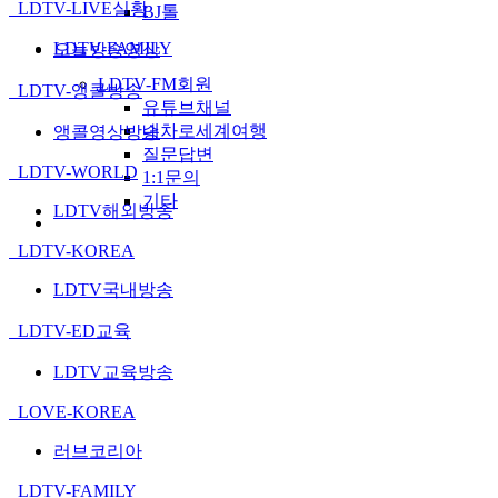
LDTV-LIVE실황
BJ톨
LDTV-FAMILY
오늘방송영상
LDTV-FM회원
LDTV-앵콜방송
유튜브채널
내차로세계여행
앵콜영상방송
질문답변
LDTV-WORLD
1:1문의
기타
LDTV해외방송
LDTV-KOREA
LDTV국내방송
LDTV-ED교육
LDTV교육방송
LOVE-KOREA
러브코리아
LDTV-FAMILY