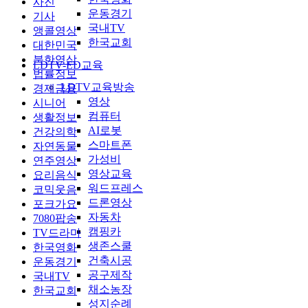
사진
운동경기
기사
국내TV
앵콜영상
한국교회
대한민국
북한영상
LDTV-ED교육
법률정보
LDTV교육방송
경제금융
영상
시니어
컴퓨터
생활정보
AI로봇
건강의학
스마트폰
자연동물
가성비
연주영상
영상교육
요리음식
워드프레스
코믹웃음
드론영상
포크가요
자동차
7080팝송
캠핑카
TV드라마
생존스쿨
한국영화
건축시공
운동경기
공구제작
국내TV
채소농장
한국교회
성지순례