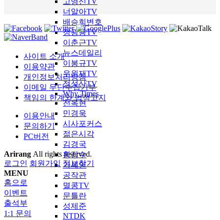
고영신TV
너알아TV
배승희변호
정광용TV
이춘근TV
뉴스데일리
사이트 소개
이봉규TV
이용약관
우원재TV
개인정보처리방침
정성산TV
이메일 무단수집거부
Why Times
책임의 한계와 법적고지
전옥현
민경욱
이용안내
시사포커스
문의하기
젊은시각
PC버전
김경국
Arirang
All rights reserved.
황장수
로그인
회원가입
정보찾기
가세연
MENU
공작관
홈으로
멸콩TV
이벤트
문틀란
출석부
성제준
1:1 문의
NTDK