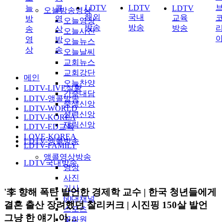
LDTV
LDTV
늘
콜
LDTV
오늘방송영상
해외
국내
교육
방
영
오늘영상
방송
방송
방송
송
상
오늘사진
영
방
오늘뉴스
상
송
오늘날씨
교회뉴스
교회강단
메인
오늘찬양
LDTV-LIVE실황
간증대담
LDTV-앵콜방송
중생신앙
LDTV-WORLD
성령신앙
LDTV-KOREA
재림신앙
LDTV-ED교육
LOVE-KOREA
LDTV-앵콜방송
LDTV-FAMILY
앵콜영상방송
LDTV국내방송
영상
사진
기사
'李 향해 폭탄 발언한 경제학 교수 | 한국 청년들에게
60대채널
결혼 출산 장려했던 찰리커크 | 시진핑 150살 발언
스포츠
그냥 한 얘기 아…
꽃화원