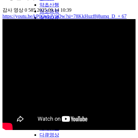
약초산행
감사
영상
0
585
2025.09.14 10:39
창조과학
https://youtu.be/kP0QvbJV9Dw?si=78KkHuzf8j8umq_D
+ 67
성탄자료
송구영신
간증대담
천국지옥
예배찬양
은혜찬양
앵콜연주
중생신앙
성령신앙
재림신앙
기타
LDTV-WORLD
LDTV해외방송
2018년
2024년
화제영상
세계동요
다큐영상