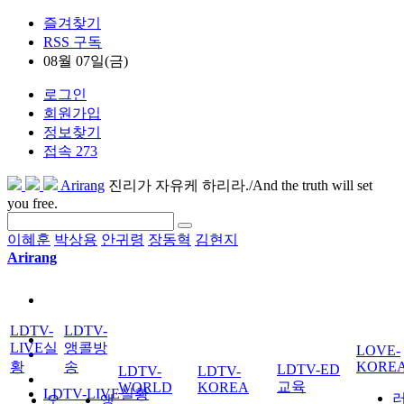
즐겨찾기
RSS 구독
08월 07일(금)
로그인
회원가입
정보찾기
접속 273
Arirang
진리가 자유케 하리라./And the truth will set
you free.
이혜훈
박상용
안귀령
장동혁
김현지
Arirang
LDTV-
LDTV-
LIVE실
앵콜방
LOVE-
황
송
KORE
LDTV-ED
LDTV-
LDTV-
교육
WORLD
KOREA
LDTV-LIVE실황
오
앵