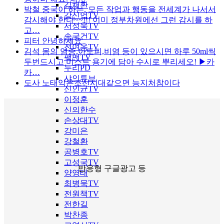
김채환
박철
중국이 하는. 모든 작업과 행동을 전세계가 나서서
강신업TV
감시해야 한다~~!!! 이미 정부차원에선 그런 감시를 하
서정욱TV
고…
송국건TV
피터
안녕하세요
전여옥TV
김석
몸의 염증,아토피,비염 등이 있으시면 하루 50ml씩
팩맨TV
두번드시고 미스트 용기에 담아 수시로 뿌리세오! ▶카
누리PD
카…
샤인튜브
도사
노태악은조선시대같으면 능지처참이다
신인균TV
이정훈
신의한수
손상대TV
강미은
강철환
공병호TV
고성국TV
반응형 구글광고 등
양영태
최병묵TV
전원책TV
전한길
박찬종