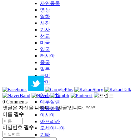
자연동물
영상
영화
사진
기사
선교
미국
영국
러시아
중국
일본
ㆍ
북미
남미
유럽
이스라엘
예루살렘
0
Comments
댓글은 자신을 나타내는 '얼굴'입니다. *^^*
중동아랍
이름
필수
아시아
아프리카
비밀번호
필수
오세아니아
기타