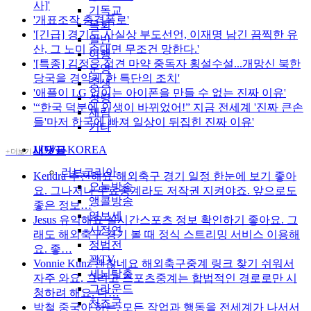
사]'
기독교
'개표조작 충격폭로'
목회
'[긴급] 경기도 사실상 부도선언, 이재명 남긴 끔찍한 유
일반
산, 그 노미 손대면 무조건 망한다.'
여행
'[특종] 김정은 접견 마약 중독자 횡설수설...개망신 북한
운영
당국을 경악케 한 특단의 조치'
중생
'애플이 LG 없이는 아이폰을 만들 수 없는 진짜 이유'
성령
'“한국 덕분에 인생이 바뀌었어!” 지금 전세계 '진짜 큰손
재림
들'마저 한국에 빠져 일상이 뒤집힌 진짜 이유'
기타
LOVE-KOREA
새댓글
+ 더보기
러브코리아
Kendra
추천해요 해외축구 경기 일정 한눈에 보기 좋아
오늘방송
요. 그나저나 무료중계라도 저작권 지켜야죠. 앞으로도
앵콜방송
좋은 정보…
영보세
Jesus
유익해요 실시간스포츠 정보 확인하기 좋아요. 그
시정연
래도 해외축구 경기 볼 때 정식 스트리밍 서비스 이용해
정법전
요. 좋…
꽉TV
Vonnie Kunz
괜찮네요 해외축구중계 링크 찾기 쉬워서
세뇌탈출
자주 와요. 그리고 스포츠중계는 합법적인 경로로만 시
그라운드
청하려 해요. 다…
천조국
박철
중국이 하는. 모든 작업과 행동을 전세계가 나서서