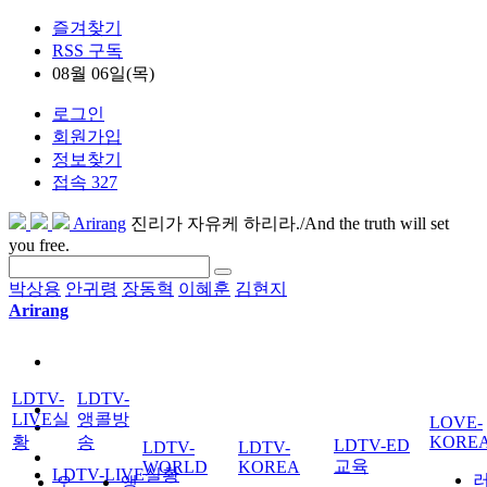
즐겨찾기
RSS 구독
08월 06일(목)
로그인
회원가입
정보찾기
접속 327
Arirang
진리가 자유케 하리라./And the truth will set
you free.
박상용
안귀령
장동혁
이혜훈
김현지
Arirang
LDTV-
LDTV-
LIVE실
앵콜방
LOVE-
황
송
KORE
LDTV-ED
LDTV-
LDTV-
교육
WORLD
KOREA
LDTV-LIVE실황
오
앵