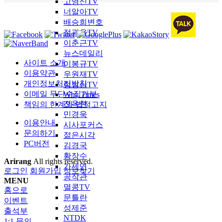
고영신TV
너알아TV
배승희변호
정광용TV
이춘근TV
뉴스데일리
사이트 소개
이봉규TV
이용약관
우원재TV
개인정보처리방침
정성산TV
이메일 무단수집거부
Why Times
전옥현
책임의 한계와 법적고지
민경욱
이용안내
시사포커스
문의하기
젊은시각
PC버전
김경국
황장수
Arirang
All rights reserved.
가세연
로그인
회원가입
정보찾기
공작관
MENU
멸콩TV
홈으로
문틀란
이벤트
성제준
출석부
NTDK
1:1 문의