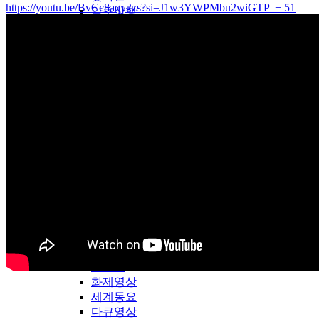
https://youtu.be/BvCc8aqy2zs?si=J1w3YWPMbu2wiGTP
+ 51
약초산행
창조과학
성탄자료
송구영신
간증대담
천국지옥
예배찬양
은혜찬양
앵콜연주
중생신앙
성령신앙
재림신앙
기타
LDTV-WORLD
LDTV해외방송
2018년
2024년
화제영상
세계동요
다큐영상