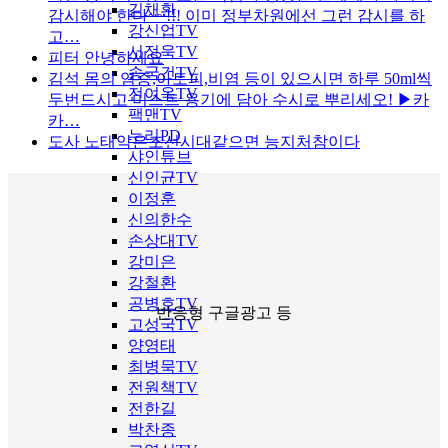
김채환
감시해야 한다~~!!! 이미 정부차원에선 그런 감시를 하
강신업TV
고…
서정욱TV
피터
안녕하세요
송국건TV
김석
몸의 염증,아토피,비염 등이 있으시면 하루 50ml씩
전여옥TV
두번드시고 미스트 용기에 담아 수시로 뿌리세오! ▶카
팩맨TV
카…
누리PD
도사
노태악은조선시대같으면 능지처참이다
샤인튜브
신인균TV
이정훈
신의한수
손상대TV
강미은
강철환
공병호TV
반응형 구글광고 등
고성국TV
양영태
최병묵TV
전원책TV
전한길
박찬종