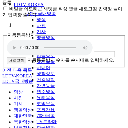
등록
LDTV-KOREA
비밀글
이모티콘
새댓글 작성
댓글 새로고침
입력창 늘이
LDTV국내방송
기
입력창 줄이기
영상
사진
기사
자동등록방지
앵콜영상
대한민국
북한영상
법률정보
자동등록방지 숫자를 순서대로 입력하세요.
새로고침
경제금융
시니어
이전
다음
목록
생활정보
LDTV-KOREA
건강의학
LDTV국내방송
자연동물
연주영상
영상
요리음식
사진
코믹웃음
기사
포크가요
앵콜영상
7080팝송
대한민국
TV드라마
북한영상
한국영화
법률정보