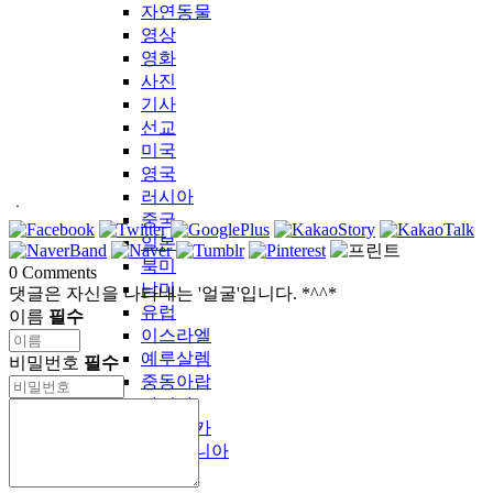
자연동물
영상
영화
사진
기사
선교
미국
영국
러시아
ㆍ
중국
일본
북미
0
Comments
남미
댓글은 자신을 나타내는 '얼굴'입니다. *^^*
유럽
이름
필수
이스라엘
예루살렘
비밀번호
필수
중동아랍
아시아
아프리카
오세아니아
기타