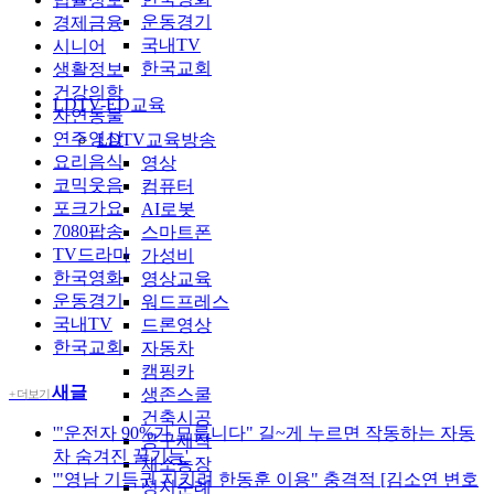
운동경기
경제금융
국내TV
시니어
한국교회
생활정보
건강의학
LDTV-ED교육
자연동물
연주영상
LDTV교육방송
요리음식
영상
코믹웃음
컴퓨터
포크가요
AI로봇
7080팝송
스마트폰
TV드라마
가성비
한국영화
영상교육
운동경기
워드프레스
국내TV
드론영상
한국교회
자동차
캠핑카
새글
생존스쿨
+ 더보기
건축시공
'"운전자 90%가 모릅니다" 길~게 누르면 작동하는 자동
공구제작
차 숨겨진 꿀기능'
채소농장
'"영남 기득권 지키려 한동훈 이용" 충격적 [김소연 변호
성지순례