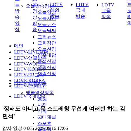
LDTV
LDTV
늘
콜
LDTV
오늘방송영상
해외
국내
교육
방
영
오늘영상
방송
방송
방송
송
상
오늘사진
영
방
오늘뉴스
상
송
오늘날씨
교회뉴스
교회강단
메인
오늘찬양
LDTV-LIVE실황
간증대담
LDTV-앵콜방송
중생신앙
LDTV-WORLD
성령신앙
LDTV-KOREA
재림신앙
LDTV-ED교육
LOVE-KOREA
LDTV-앵콜방송
LDTV-FAMILY
앵콜영상방송
LDTV국내방송
영상
사진
'깡패도 아니고 목 스트레칭 무섭게 여러번 하는 김
기사
민석'
60대채널
스포츠
감사
영상
0
605
2025.09.16 17:06
꽃화원