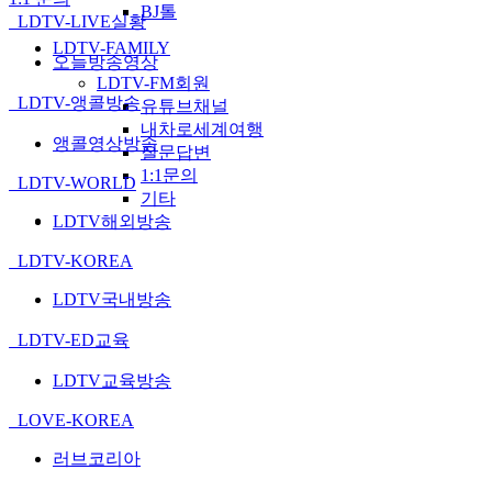
BJ톨
LDTV-LIVE실황
LDTV-FAMILY
오늘방송영상
LDTV-FM회원
LDTV-앵콜방송
유튜브채널
내차로세계여행
앵콜영상방송
질문답변
1:1문의
LDTV-WORLD
기타
LDTV해외방송
LDTV-KOREA
LDTV국내방송
LDTV-ED교육
LDTV교육방송
LOVE-KOREA
러브코리아