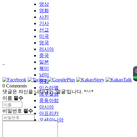
영상
영화
사진
기사
선교
미국
영국
러시아
중국
일본
..
북미
남미
유럽
0
Comments
이스라엘
댓글은 자신을 나타내는 '얼굴'입니다. *^^*
예루살렘
이름
필수
중동아랍
아시아
비밀번호
필수
아프리카
오세아니아
기타
LDTV-KOREA