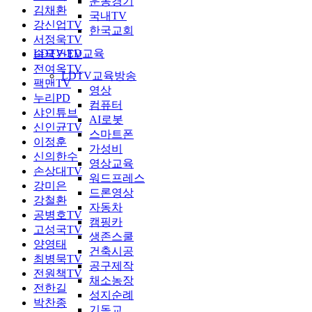
운동경기
김채환
국내TV
강신업TV
한국교회
서정욱TV
LDTV-ED교육
송국건TV
전여옥TV
LDTV교육방송
팩맨TV
영상
누리PD
컴퓨터
샤인튜브
AI로봇
신인균TV
스마트폰
이정훈
가성비
신의한수
영상교육
손상대TV
워드프레스
강미은
드론영상
강철환
자동차
공병호TV
캠핑카
고성국TV
생존스쿨
양영태
건축시공
최병묵TV
공구제작
전원책TV
채소농장
전한길
성지순례
박찬종
기독교