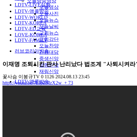
오늘방송영상
LDTV-LIVE실황
오늘영상
LDTV-앵콜방송
오늘사진
LDTV-WORLD
오늘뉴스
LDTV-KOREA
오늘날씨
LDTV-ED교육
교회뉴스
LOVE-KOREA
교회강단
LDTV-FAMILY
오늘찬양
러브코리아방송
간증대담
중생신앙
이재명 조퇴시킨 판사 난리났다 법조계 "사퇴시켜라"
성령신앙
재림신앙
꽃사슴
이봉규TV
0
1126
2024.08.13 23:45
LDTV-앵콜방송
https://youtu.be/7LfpZ9IzX2w
+ 73
앵콜영상방송
영상
사진
기사
60대채널
스포츠
꽃화원
약초산행