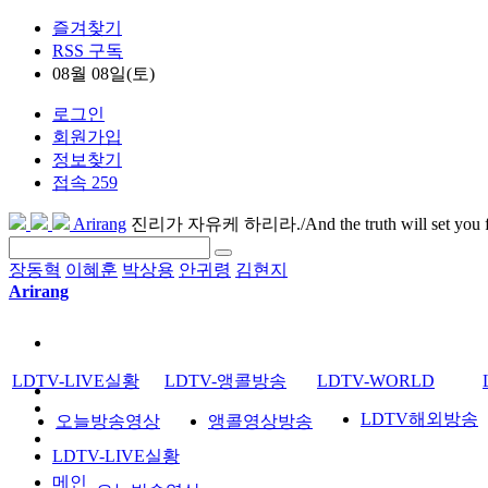
즐겨찾기
RSS 구독
08월 08일(토)
로그인
회원가입
정보찾기
접속 259
Arirang
진리가 자유케 하리라./And the truth will set you f
장동혁
이혜훈
박상용
안귀령
김현지
Arirang
LDTV-LIVE실황
LDTV-앵콜방송
LDTV-WORLD
LDTV해외방송
오늘방송영상
앵콜영상방송
LDTV-LIVE실황
메인