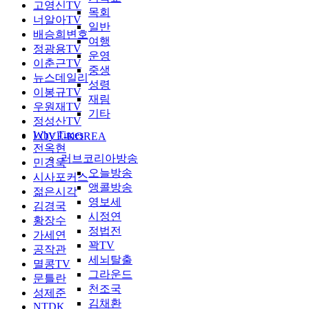
고영신TV
목회
너알아TV
일반
배승희변호
여행
정광용TV
운영
이춘근TV
중생
뉴스데일리
성령
이봉규TV
재림
우원재TV
기타
정성산TV
Why Times
LOVE-KOREA
전옥현
러브코리아방송
민경욱
오늘방송
시사포커스
앵콜방송
젊은시각
영보세
김경국
시정연
황장수
정법전
가세연
꽉TV
공작관
세뇌탈출
멸콩TV
그라운드
문틀란
천조국
성제준
김채환
NTDK