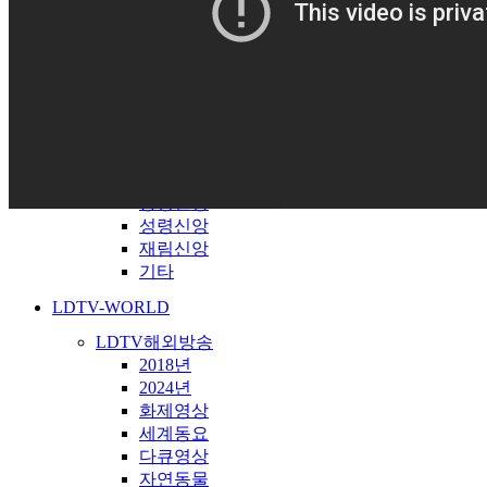
창조과학
성탄자료
송구영신
간증대담
천국지옥
예배찬양
은혜찬양
앵콜연주
중생신앙
성령신앙
재림신앙
기타
LDTV-WORLD
LDTV해외방송
2018년
2024년
화제영상
세계동요
다큐영상
자연동물