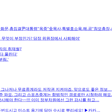
"광화문,총집결尹대통령"옥중"全목사,특별호소육.해.공"참모총장
 무엇이 부정인가? 당장 위원장에서 사퇴해야'
자의 취재썰]'
다 풀린다'
부림.'
. 그나저나 무료중계라도 저작권 지켜야죠. 앞으로도 좋은 정보…
주 와요. 그리고 스포츠중계는 합법적인 경로로만 시청하려 해요.
시해야 한다~~!!! 이미 정부차원에선 그런 감시를 하고…
 두번드시고 미스트 용기에 담아 수시로 뿌리세오! ▶카카…