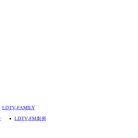
LDTV-FAMILY
송
LDTV-FM회원