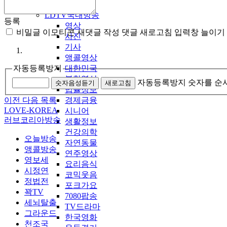
LDTV국내방송
등록
영상
비밀글
이모티콘
새댓글 작성
댓글 새로고침
입력창 늘이기
사진
기사
앵콜영상
대한민국
자동등록방지
북한영상
자동등록방지 숫자를 순
숫자음성듣기
새로고침
법률정보
경제금융
이전
다음
목록
LOVE-KOREA
시니어
러브코리아방송
생활정보
건강의학
오늘방송
자연동물
앵콜방송
연주영상
영보세
요리음식
시정연
코믹웃음
정법전
포크가요
꽉TV
7080팝송
세뇌탈출
TV드라마
그라운드
한국영화
천조국