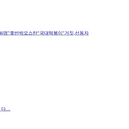
,46명"李반박모스탄"국대떡볶이"거짓,선동자
 다…