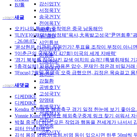
강신업TV
BJ톨
서정욱TV
송국건TV
새글
+ 더보기
전여옥TV
오키나와 통과후 종착역은 중국 남동해안
팩맨TV
'[LIVE]이재명"최악정체"육사,大폭발고성국"尹면회후
누리PD
- 26.08.07.'
샤인튜브
'윤상현은 선관위 직원인가? 투표율 조작이 부정이 아니면
신인균TV
'[이춘근의 국제정치 427회] 미국의 세계 지배력'
이정훈
'경기 북부를 집어삼킨 갈색 여치의 습격? [특별취재팀 기
신의한수
'[충격실체] 파우치 관용폰 압수, 문재인·정은경 비밀거래 
손상대TV
'[Focus] 7월말 폭염속 오죽 급했으면, 김정은 목숨걸고 몸
강미은
강철환
새댓글
+ 더보기
공병호TV
고성국TV
디케DIKE
양영태
디케DIKE
최병묵TV
Kendra
추천해요 해외축구 경기 일정 한눈에 보기 좋아요
전원책TV
Vonnie Kunz
괜찮네요 해외축구중계 링크 찾기 쉬워서 자
전한길
박철
중국이 하는. 모든 작업과 행동을 전세계가 나서서 감
박찬종
피터
안녕하세요
고영신TV
김석
몸의 염증,아토피,비염 등이 있으시면 하루 50ml씩