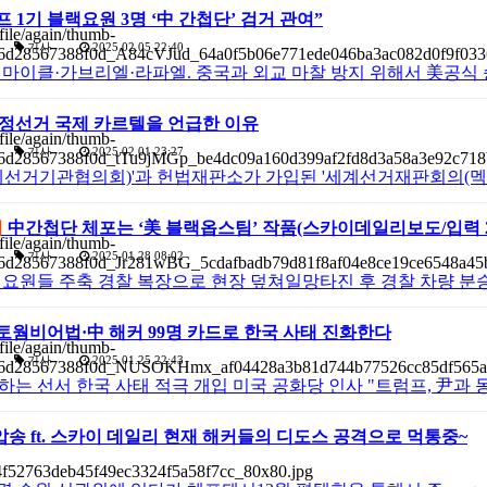
프 1기 블랙요원 3명 ‘中 간첩단’ 검거 관여”
기사
2025.02.05 22:40
 마이클·가브리엘·라파엘. 중국과 외교 마찰 방지 위해서 美공식
정선거 국제 카르텔을 언급한 이유
기사
2025.02.01 23:27
세계선거기관협의회)'과 헌법재판소가 가입된 '세계선거재판회의(멕
위
中간첩단 체포는 ‘美 블랙옵스팀’ 작품(스카이데일리보도/입력 2025-01
기사
2025.01.28 08:02
 요원들 주축 경찰 복장으로 현장 덮쳐일망타진 후 경찰 차량 
오토웜비어법·中 해커 99명 카드로 한국 사태 진화한다
기사
2025.01.25 22:43
는 선서 한국 사태 적극 개입 미국 공화당 인사 "트럼프, 尹과 
압송 ft. 스카이 데일리 현재 해커들의 디도스 공격으로 먹통중~