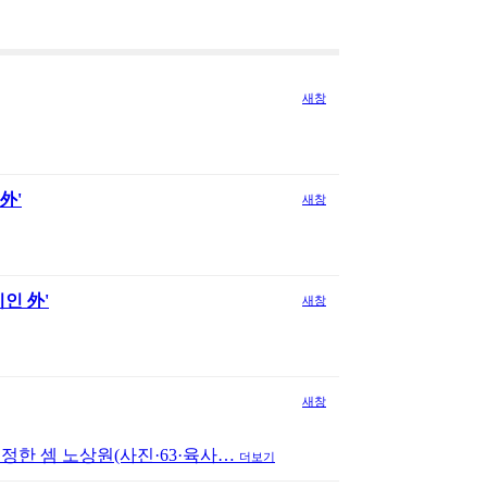
새창
外'
새창
인 外'
새창
새창
정한 셈 노상원(사진·63·육사…
더보기