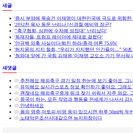
새글
'증시 부양에 목숨건 이재명이 대한민국에 극도로 위험한 이
'2만2천 육사 동문 난리나 [신경철 예비역 장군]'
'"축구협회, 심판에 수차례 성접대" 난리났다'
'독재자들, 트럼프 레이더에 제대로 걸렸다'
'안규백 의혹 사실이다/퇴진 하라/충격 여론 75.6%'
'허지웅의 지지 철회, “우리가 지지했던 인간들이…” 50초
'청와대 앞에 간 국힘 김재원 '이재명 교도소 가기 무서워 
새댓글
추천해요 해외축구 경기 일정 한눈에 보기 좋아요. 그
유익해요 실시간스포츠 정보 확인하기 좋아요. 그래도 
괜찮네요 해외축구중계 링크 찾기 쉬워서 자주 와요. 
중국이 하는. 모든 작업과 행동을 전세계가 나서서 감시
안녕하세요
몸의 염증,아토피,비염 등이 있으시면 하루 50ml씩 
노태악은조선시대같으면 능지처참이다