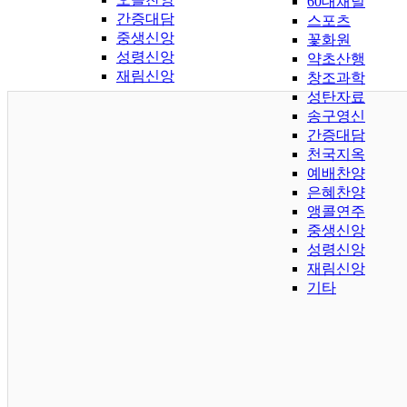
60대채널
간증대담
스포츠
중생신앙
꽃화원
성령신앙
약초산행
재림신앙
창조과학
성탄자료
송구영신
간증대담
천국지옥
예배찬양
은혜찬양
앵콜연주
중생신앙
성령신앙
재림신앙
기타