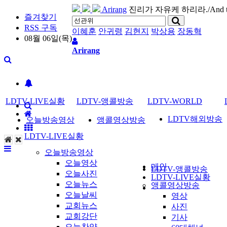
Arirang
진리가 자유케 하리라./And the tru
즐겨찾기
RSS 구독
이혜훈
안귀령
김현지
박상용
장동혁
08월 06일(목)
Arirang
LDTV-LIVE실황
LDTV-앵콜방송
LDTV-WORLD
LDTV해외방송
오늘방송영상
앵콜영상방송
LDTV-LIVE실황
오늘방송영상
오늘영상
메인
LDTV-앵콜방송
오늘사진
LDTV-LIVE실황
오늘뉴스
앵콜영상방송
오늘날씨
영상
교회뉴스
사진
교회강단
기사
오늘찬양