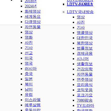
2018년
LDTV-KOREA
LDTV-FAMILY
2024년
화제영상
LDTV국내방송
세계동요
영상
다큐영상
사진
자연동물
기사
영상
앵콜영상
영화
대한민국
사진
북한영상
기사
법률정보
선교
경제금융
미국
시니어
영국
생활정보
러시아
건강의학
중국
자연동물
일본
연주영상
북미
요리음식
남미
코믹웃음
유럽
포크가요
이스라엘
7080팝송
예루살렘
TV드라마
중동아랍
한국영화