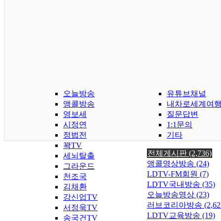
오늘방송
유튜브채널
앵콜방송
내차로세계여
영보세
질문답변
시정연
1:1문의
정법전
기타
꽉TV
전체게시판 (2,736)
세뇌탈출
앵콜영상방송 (24)
그라운드
LDTV-FM회원 (7)
천조국
LDTV국내방송 (35)
김채환
오늘방송영상 (23)
강신업TV
러브코리아방송 (2,62
서정욱TV
LDTV교육방송 (19)
송국건TV