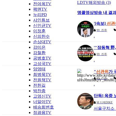
LDTV해외방송 (3)
전여옥TV
팩맨TV
앵콜영상방송 내 결
누리PD
샤인튜브
'[속보]
선관
신인균TV
99
진주
이정훈
.
신의한수
손상대TV
강미은
'"장동혁 
강철환
99
진주
공병호TV
.
고성국TV
양영태
"
선관위
가 
최병묵TV
99
진주
전원책TV
.
전한길
박찬종
단독] 옥중
고영신TV
너알아TV
M
디케DIKE
배승희변호
서울구치소 
정광용TV