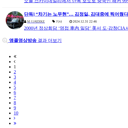
오늘 스카이데일리에서 단독 보도로 중국인 해커 99
단독] “차기는 노무현”… 김정일, 김대중에 찍어줬
M
디케DIKE
기사
2024.12.31 22:46
2000년 정상회담 ‘영접 車內 밀담’ 美서 도·감청C
앵콜영상방송
결과 더보기
1
2
3
4
5
6
7
8
9
10