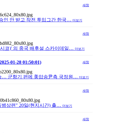
새창
 승인 안 받고 작전 투입그간 한국…
더보기
새창
시코)' 의 중국 배후설 스카이데일…
더보기
-28 01:50:01)
새창
분승… 군항기 편에 美압송尹측 국정원…
더보기
새창
동병상련" 20일(현지시간) 출…
더보기
새창