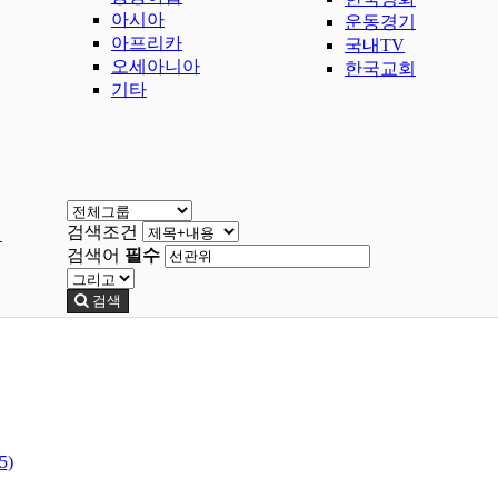
아시아
운동경기
아프리카
국내TV
오세아니아
한국교회
기타
검색조건
행
검색어
필수
검색
5)