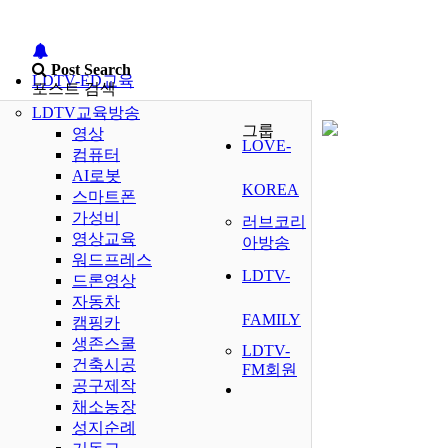
Post Search
LDTV-ED교육
포스트 검색
LDTV교육방송
그룹
영상
LOVE-
컴퓨터
AI로봇
KOREA
스마트폰
가성비
러브코리
영상교육
아방송
워드프레스
LDTV-
드론영상
자동차
FAMILY
캠핑카
생존스쿨
LDTV-
건축시공
FM회원
공구제작
채소농장
성지순례