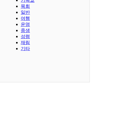
기독교
목회
일반
여행
운영
중생
성령
재림
기타