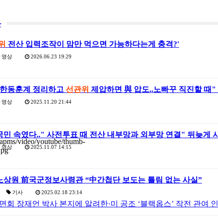
과
위
전산 입력조작이 맘만 먹으면 가능하다는게 충격?'
영상
2026.06.23 19:29
野,한동훈계 정리하고
선관위
제압하면 與 압도..노빠꾸 직진할 때" 
영상
2025.11.20 21:44
국민 속였다.." 사전투표 때 전산 내부망과 외부망 연결" 뒤늦게 시
영상
2025.11.07 14:15
 노상원 前국군정보사령관 “中간첩단 보도는 틀림 없는 사실”
기사
2025.02.18 23:14
면회 장재언 박사 본지에 알려한·미 공조 ‘블랙옵스’ 작전 관여 인