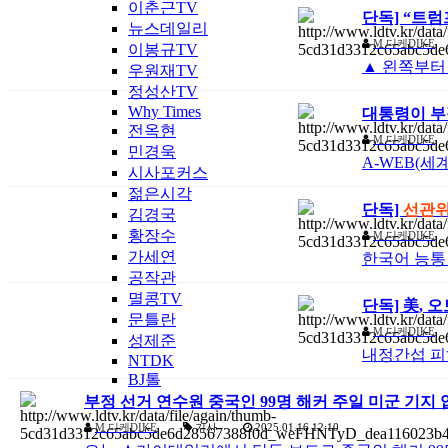
이춘근TV
단독] “트럼
뉴스데일리
M
디케DIKE
이봉규TV
▲ 왼쪽부터
우원재TV
정성산TV
Why Times
대통령이 부
전옥현
M
디케DIKE
민경욱
A-WEB(
시사포커스
젊은시각
단독]
선관
김경국
황장수
M
디케DIKE
가세연
한국어 능통
공작관
멸콩TV
단독] 美, 
문틀란
M
디케DIKE
성제준
내정간섭 피하
NTDK
BJ톨
부정 선거 연수원 중국인 99명 해커 주일 미군 기지 
M
디케DIKE
기사
2025.01.16 12:10