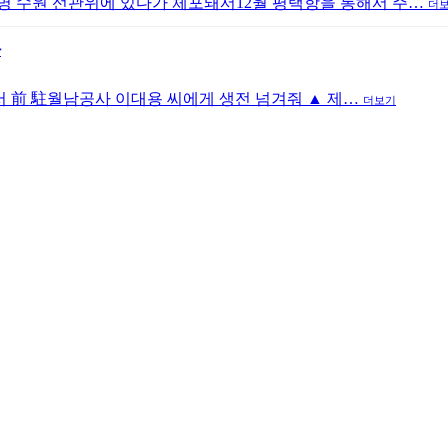
명 수원 선관위에 있다가 체포돼서12월 평택항을 통해서 주…
더
다
IA서 前 駐월남공사 이대용 씨에게 생전 넘겨줘 ▲ 제…
더보기